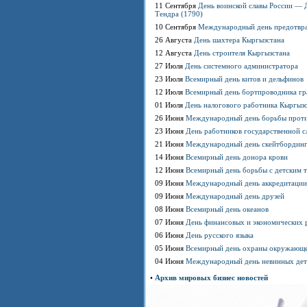
11 Сентября
День воинской славы России — 
Тендра (1790)
10 Сентября
Международный день предотвр
26 Августа
День шахтера Кыргызстана
12 Августа
День строителя Кыргызстана
27 Июля
День системного администратора
23 Июля
Всемирный день китов и дельфинов
12 Июля
Всемирный день бортпроводника гр
01 Июля
День налогового работника Кыргыз
26 Июня
Международный день борьбы против
23 Июня
День работников государственной 
21 Июня
Международный день скейтбордин
14 Июня
Всемирный день донора крови
12 Июня
Всемирный день борьбы с детским 
09 Июня
Международный день аккредитации
09 Июня
Международный день друзей
08 Июня
Всемирный день океанов
07 Июня
День финансовых и экономических 
06 Июня
День русского языка
05 Июня
Всемирный день охраны окружающ
04 Июня
Международный день невинных дет
•
Архив мировых бизнес новостей