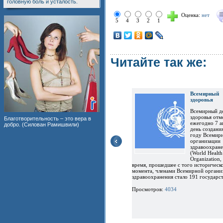
головную боль и усталость.
Оценка:
нет
5
4
3
2
1
Читайте так же:
Всемирн
здоровья
Всемирный д
здоровья отм
Благотворительность – это вера в
ежегодно 7 а
добро. (Силован Рамишвили)
день создани
году Всемир
организации
здравоохран
(World Health
Organization
время, прошедшее с того историческ
момента, членами Всемирной органи
здравоохранения стало 191 государст
Просмотров:
4034