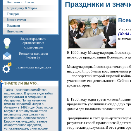
Праздники и знач
Выставки и Показы
К празднику 8 Марта
Тендеры
Все
Бизнес статьи
Вакансии
У архи
Интересное
(World 
отмеча
Зарегистрировать
организацию в
справочнике
В 1996 году Международный союз архи
Контакты компании
переносе празднования Всемирного дн
Inform.kg
Международный союз архитекторов был
Техническая поддержка
насущной проблемы восстановления 
— последствий второй мировой войны
участником его деятельности. Сейчас
архитекторов.
Табак - растение семейства
пасленовых. В диком виде табак
произрастает в Америке и в
В 1950 году одна треть жителей плане
Австралии. Попав нечаянно
продолжать увеличиваться до двух тре
вместо желаемой Индии в
Америку в 1492 году, Христофор
домом для половины человечества.
Колумб и его спутники стали
первыми курильщиками из
Традиционно в этот день архитекторы
европейцев. Завезли табак в
Европу как чудодейственное
результаты своей практической деяте
лекарственное средство,
творческие дискуссии. В этот день о
успокаивающее, снимающее