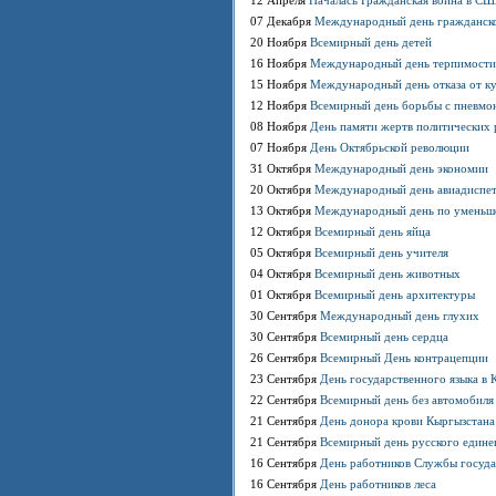
12 Апреля
Началась Гражданская война в С
07 Декабря
Международный день гражданск
20 Ноября
Всемирный день детей
16 Ноября
Международный день терпимости
15 Ноября
Международный день отказа от к
12 Ноября
Всемирный день борьбы с пневмо
08 Ноября
День памяти жертв политических 
07 Ноября
День Октябрьской революции
31 Октября
Международный день экономии
20 Октября
Международный день авиадиспе
13 Октября
Международный день по уменьше
12 Октября
Всемирный день яйца
05 Октября
Всемирный день учителя
04 Октября
Всемирный день животных
01 Октября
Всемирный день архитектуры
30 Сентября
Международный день глухих
30 Сентября
Всемирный день сердца
26 Сентября
Всемирный День контрацепции
23 Сентября
День государственного языка в 
22 Сентября
Всемирный день без автомобиля
21 Сентября
День донора крови Кыргызстана
21 Сентября
Всемирный день русского едине
16 Сентября
День работников Службы госуд
16 Сентября
День работников леса