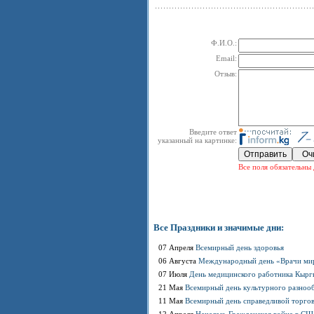
Ф.И.О.:
Email:
Отзыв:
Введите ответ
указанный на картинке:
Все поля обязательны 
Все Праздники и значимые дни:
07 Апреля
Всемирный день здоровья
06 Августа
Международный день «Врачи мир
07 Июля
День медицинского работника Кырг
21 Мая
Всемирный день культурного разнооб
11 Мая
Всемирный день справедливой торго