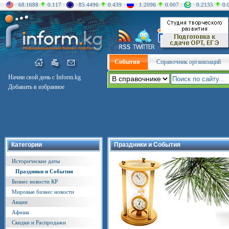
68.1688
0.117
85.4496
0.439
1.2096
0.007
0.2135
0.
События
Справочник организаций
Начни свой день с Inform.kg
Добавить в избранное
Категории
Праздники и События
Исторические даты
Праздники и События
Бизнес новости КР
Мировые бизнес новости
Акции
Афиша
Скидки и Распродажи