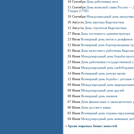
16 Сентября
День работников леса
11 Сентября
День воинской славы России — 
Тендра (1790)
10 Сентября
Международный день предотвр
26 Августа
День шахтера Кыргызстана
12 Августа
День строителя Кыргызстана
27 Июля
День системного администратора
23 Июля
Всемирный день китов и дельфинов
12 Июля
Всемирный день бортпроводника гр
01 Июля
День налогового работника Кыргыз
26 Июня
Международный день борьбы против
23 Июня
День работников государственной 
21 Июня
Международный день скейтбордин
14 Июня
Всемирный день донора крови
12 Июня
Всемирный день борьбы с детским 
09 Июня
Международный день аккредитации
09 Июня
Международный день друзей
08 Июня
Всемирный день океанов
07 Июня
День финансовых и экономических 
06 Июня
День русского языка
05 Июня
Всемирный день охраны окружающ
04 Июня
Международный день невинных дет
•
Архив мировых бизнес новостей