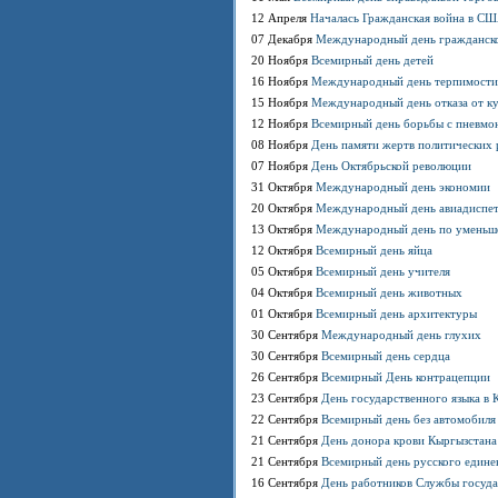
12 Апреля
Началась Гражданская война в С
07 Декабря
Международный день гражданск
20 Ноября
Всемирный день детей
16 Ноября
Международный день терпимости
15 Ноября
Международный день отказа от к
12 Ноября
Всемирный день борьбы с пневмо
08 Ноября
День памяти жертв политических 
07 Ноября
День Октябрьской революции
31 Октября
Международный день экономии
20 Октября
Международный день авиадиспе
13 Октября
Международный день по уменьше
12 Октября
Всемирный день яйца
05 Октября
Всемирный день учителя
04 Октября
Всемирный день животных
01 Октября
Всемирный день архитектуры
30 Сентября
Международный день глухих
30 Сентября
Всемирный день сердца
26 Сентября
Всемирный День контрацепции
23 Сентября
День государственного языка в 
22 Сентября
Всемирный день без автомобиля
21 Сентября
День донора крови Кыргызстана
21 Сентября
Всемирный день русского едине
16 Сентября
День работников Службы госуд