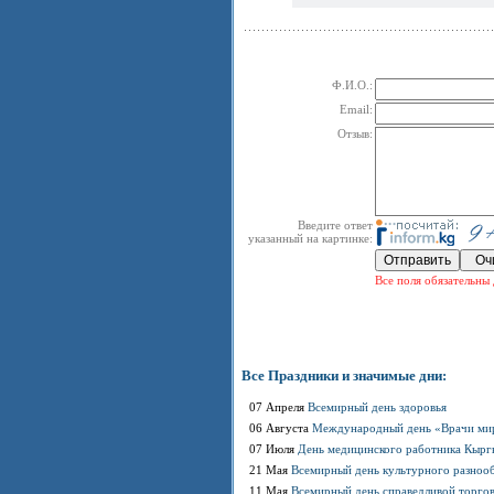
Ф.И.О.:
Email:
Отзыв:
Введите ответ
указанный на картинке:
Все поля обязательны 
Все Праздники и значимые дни:
07 Апреля
Всемирный день здоровья
06 Августа
Международный день «Врачи мир
07 Июля
День медицинского работника Кырг
21 Мая
Всемирный день культурного разнооб
11 Мая
Всемирный день справедливой торго