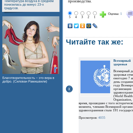
производства.
Температура воздуха в среднем
понизилась до минус 23-х
градусов.
Оценка:
1
5
4
3
2
1
Читайте так же:
Всемирн
здоровья
Всемирный д
здоровья отм
Благотворительность – это вера в
ежегодно 7 а
добро. (Силован Рамишвили)
день создани
году Всемир
организации
здравоохран
(World Health
Organization
время, прошедшее с того историческ
момента, членами Всемирной органи
здравоохранения стало 191 государст
Просмотров:
4035