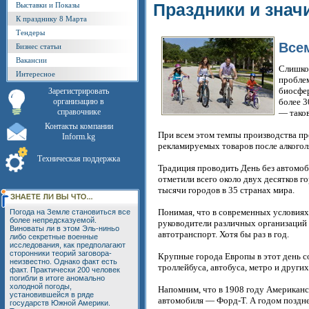
Праздники и знач
Выставки и Показы
К празднику 8 Марта
Тендеры
Все
Бизнес статьи
Вакансии
Слишко
Интересное
проблем
биосфер
Зарегистрировать
организацию в
более 3
справочнике
— таков
Контакты компании
При всем этом темпы производства пр
Inform.kg
рекламируемых товаров после алкоголя
Техническая поддержка
Традиция проводить День без автомоби
отметили всего около двух десятков 
тысячи городов в 35 странах мира.
Понимая, что в современных условиях
Погода на Земле становиться все
более непредсказуемой.
руководители различных организаций 
Виноваты ли в этом Эль-ниньо
автотранспорт. Хотя бы раз в год.
либо секретные военные
исследования, как предполагают
сторонники теорий заговора-
Крупные города Европы в этот день с
неизвестно. Однако факт есть
троллейбуса, автобуса, метро и други
факт. Практически 200 человек
погибли в итоге аномально
холодной погоды,
Напомним, что в 1908 году Американ
установившейся в ряде
автомобиля — Форд-Т. А годом поздне
государств Южной Америки.