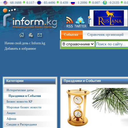
68.1688
0.117
85.4496
0.439
1.2096
0.007
0.2135
0.
События
Справочник организаций
Начни свой день с Inform.kg
Добавить в избранное
Категории
Праздники и События
Исторические даты
Праздники и События
Бизнес новости КР
Мировые бизнес новости
Акции
Афиша
Скидки и Распродажи