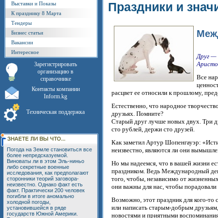
Праздники и знач
Выставки и Показы
К празднику 8 Марта
Тендеры
Меж
Бизнес статьи
Вакансии
Интересное
Друг — 
Аристо
Зарегистрировать
организацию в
Все нар
справочнике
ценност
Контакты компании
расцвет ее относили к прошлому, пред
Inform.kg
Естественно, что народное творчеств
Техническая поддержка
друзьях. Помните?
Старый друг лучше новых двух. Три дру
сто рублей, держи сто друзей.
Как заметил Артур Шопенгауэр: «Истин
Погода на Земле становиться все
неизвестно, являются ли они вымышле
более непредсказуемой.
Виноваты ли в этом Эль-ниньо
Но мы надеемся, что в вашей жизни ес
либо секретные военные
праздником. Ведь Международный день 
исследования, как предполагают
того, чтобы, независимо от жизненных
сторонники теорий заговора-
неизвестно. Однако факт есть
они важны для нас, чтобы порадовали 
факт. Практически 200 человек
погибли в итоге аномально
Возможно, этот праздник для кого-то 
холодной погоды,
или написать старым-добрым друзьям
установившейся в ряде
государств Южной Америки.
новостями и приятными воспоминани