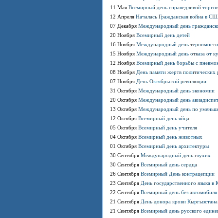
11 Мая
Всемирный день справедливой торго
12 Апреля
Началась Гражданская война в С
07 Декабря
Международный день гражданск
20 Ноября
Всемирный день детей
16 Ноября
Международный день терпимости
15 Ноября
Международный день отказа от к
12 Ноября
Всемирный день борьбы с пневмо
08 Ноября
День памяти жертв политических 
07 Ноября
День Октябрьской революции
31 Октября
Международный день экономии
20 Октября
Международный день авиадиспе
13 Октября
Международный день по уменьше
12 Октября
Всемирный день яйца
05 Октября
Всемирный день учителя
04 Октября
Всемирный день животных
01 Октября
Всемирный день архитектуры
30 Сентября
Международный день глухих
30 Сентября
Всемирный день сердца
26 Сентября
Всемирный День контрацепции
23 Сентября
День государственного языка в 
22 Сентября
Всемирный день без автомобиля
21 Сентября
День донора крови Кыргызстана
21 Сентября
Всемирный день русского едине