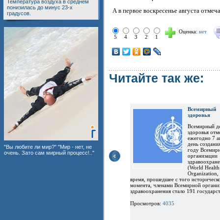
Температура воздуха в среднем
понизилась до минус 23-х
А в первое воскресенье августа отм
градусов.
Оценка:
нет
5
4
3
2
1
Читайте так же:
Всемирн
здоровья
Всемирный д
здоровья отм
ежегодно 7 а
день создани
"Вы любите ли мир?" "Мир - нет, не
году Всемир
очень. Зато сам мирный процесс!.."
организации
здравоохран
(World Health
Organization
время, прошедшее с того историческ
момента, членами Всемирной органи
здравоохранения стало 191 государст
Просмотров:
4035