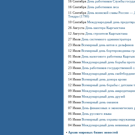
16 Сентября
День работников Службы госуд
16 Сентября
День работников леса
11 Сентября
День воинской славы России — 
Тендра (1790)
10 Сентября
Международный день предотвр
26 Августа
День шахтера Кыргызстана
12 Августа
День строителя Кыргызстана
27 Июля
День системного администратора
23 Июля
Всемирный день китов и дельфинов
12 Июля
Всемирный день бортпроводника гр
01 Июля
День налогового работника Кыргыз
26 Июня
Международный день борьбы против
23 Июня
День работников государственной 
21 Июня
Международный день скейтбордин
14 Июня
Всемирный день донора крови
12 Июня
Всемирный день борьбы с детским 
09 Июня
Международный день аккредитации
09 Июня
Международный день друзей
08 Июня
Всемирный день океанов
07 Июня
День финансовых и экономических 
06 Июня
День русского языка
05 Июня
Всемирный день охраны окружающ
04 Июня
Международный день невинных дет
•
Архив мировых бизнес новостей