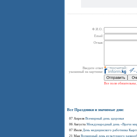
Ф.И.О.:
Email:
Отзыв:
Введите ответ
указанный на картинке:
Все поля обязательны 
Все Праздники и значимые дни:
07 Апреля
Всемирный день здоровья
06 Августа
Международный день «Врачи мир
07 Июля
День медицинского работника Кырг
21 Мая
Всемирный день культурного разнооб