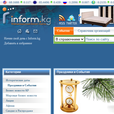
68.1688
0.117
85.4496
0.439
1.2096
0.007
0.2135
0.
События
Справочник организаций
Начни свой день с Inform.kg
Добавить в избранное
Категории
Праздники и События
Исторические даты
Праздники и События
Бизнес новости КР
Мировые бизнес новости
Акции
Афиша
Скидки и Распродажи