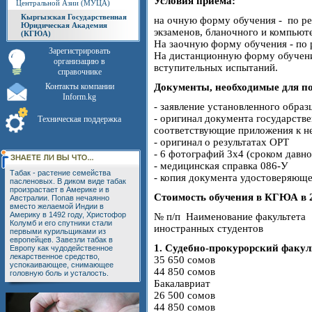
Условия приема:
Центральной Азии (МУЦА)
Кыргызская Государственная
на очную форму обучения - по ре
Юридическая Академия
экзаменов, бланочного и компьют
(КГЮА)
На заочную форму обучения - по 
Зарегистрировать
На дистанционную форму обучени
организацию в
вступительных испытаний.
справочнике
Контакты компании
Документы, необходимые для п
Inform.kg
- заявление установленного образ
- оригинал документа государстве
Техническая поддержка
соответствующие приложения к н
- оригинал о результатах ОРТ
- 6 фотографий 3х4 (сроком давно
- медицинская справка 086-У
Табак - растение семейства
- копия документа удостоверяюще
пасленовых. В диком виде табак
произрастает в Америке и в
Стоимость обучения в КГЮА в 2
Австралии. Попав нечаянно
вместо желаемой Индии в
Америку в 1492 году, Христофор
№ п/п Наименование факультета
Колумб и его спутники стали
иностранных студентов
первыми курильщиками из
европейцев. Завезли табак в
1. Судебно-прокурорский факул
Европу как чудодейственное
лекарственное средство,
35 650 сомов
успокаивающее, снимающее
44 850 сомов
головную боль и усталость.
Бакалавриат
26 500 сомов
44 850 сомов