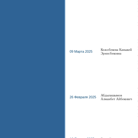
Кожобекова Каныкей
09 Марта 2025
Эрнисбековна
Абдылашымов
26 Февраля 2025
Алманбет Айбекович