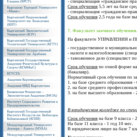
- специализация «гражданское пр
Eльцина (КРСУ)
Срок обучения
5,5 лет на базе сре
Кыргызско Турецкий Университет
«Манас»
- специализация «гражданско-прав
Срок обучения
2,5 года на базе в
Кыргызский Национальный
Университет им. Баласагына
(КНУ)
7. Факультет заочного обучения
Кыргызский Экономический
Университет (КЭУ)
На факультете УПРАВЛЕНИЯ и ПР
Кыргызский Государственный
Технический Университет (КГТУ)
- государственное и муниципальн
Кыргызский Государственный
- налоги и налогообложение (спе
Университет им. Арабаева
- таможенное дело (специалист п
Кыргызская Государственная
Академия Физической Культуры и
Срок обучения
по очной форме на 
Спорта (КГАФКиС)
(бакалавр).
КГУСТА
Нормативный срок обучения по з
Академия Корееведения
1. на базе среднего образования - 
Академия МВД Кыргызстана
2. на базе среднего профессиональ
Бишкекская Финансово -
3. на базе высшего образования - 
Экономическая Академия (БФЭА)
Институт Социального Развития и
Предпринимательства
В юридическом колледже по спе
Кыргызский Государственный
Институт Исскуств им. Бюбюсары
Срок обучения
на базе 9 класса - 
Бейшеналивой (КГИИ)
На базе 11 класса - 1 год 10 мес.
Международный Университет
В юридическом лицее на базе 7 кл
Ататюрк – Алатоо (МУАА)
Международный Университет в