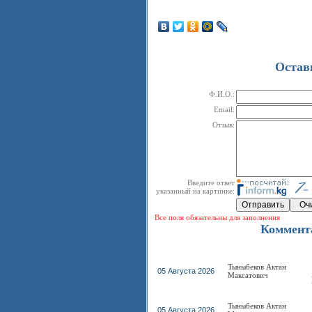
Остав
Ф.И.О.:
Email:
Отзыв:
Введите ответ
указанный на картинке:
Все поля обязательны для заполнения
Коммент
Тыныбеков Актан
05 Августа 2026
Максатович
Тыныбеков Актан
05 Августа 2026