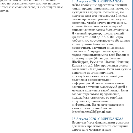
05 Августа 2026 | GRUPFINANZAS
ь это по установленному законом порядку
rnЭто сообщение адресовано частным
итесь с компанией сегодня и сообщите нам,
лицам, предпринимателям или всем, кто
й почты
нуждается в кредите. Возможно, вы
ищете кредит для перезапуска бизнеса,
финансирования проекта или покупки
квартиры, чтобы начать новую жизнь,
но ваши банки внесли вас в черный
список или ваша заявка была отклонена.
Я частный кредитор, предлагающий
кредиты от 2000 до 7 500 000 евро
любому, кто соответствует требованиям,
но вы должны быть честным,
порядочным, разумным и надежным
человеком. Я предоставляю кредиты
людям, проживающим по всей Европе и
по всему миру (Франция, Бельгия,
Швейцария, Румыния, Италия, Испания,
Канада и т. д.). Моя процентная ставка
составляет 2% годовых. Если вам нужны
деньги по другим причинам,
пожалуйста, свяжитесь со мной для
получения дополнительной
информации. Я готов помочь своим
клиентам в течение максимум 3 дней с
момента получения вашей заявки. Если
вас заинтересовало предложение,
пожалуйста, свяжитесь со мной для
получения дополнительной
информации. Вы можете связаться с
нами по электронной почте:
lopezfinanzas95@gmail.com
05 Августа 2026 | GRUPFINANZAS
Воспользуйтесь финансовыми услугами
для ваших проектовrnrnЭто сообщение
адресовано частным лицам,