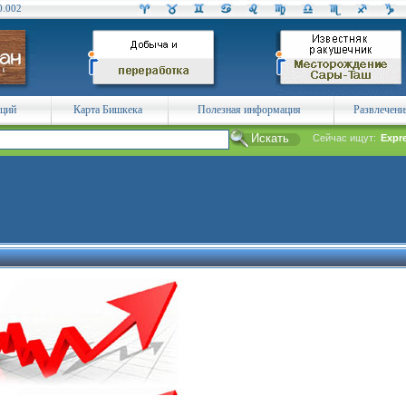
0.002
аций
Карта Бишкека
Полезная информация
Развлечени
Сейчас ищут:
Expr