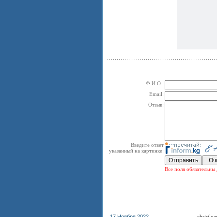
Ф.И.О.:
Email:
Отзыв:
Введите ответ
указанный на картинке:
Все поля обязательны 
17 Ноября 2022
christl