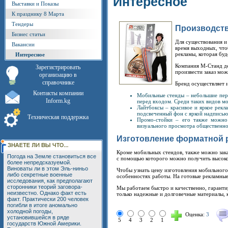
Интересное
Выставки и Показы
К празднику 8 Марта
Тендеры
Производств
Бизнес статьи
Для существования и
Вакансии
время выходных, что
рекламы, которая бу
Интересное
Компания М-Станд де
Зарегистрировать
произвести заказ мо
организацию в
справочнике
Бренд осуществляет 
Контакты компании
Мобильные стенды – небольшие пере
Inform.kg
перед входом. Среди таких видов мо
Лайтбоксы – красивое и яркое рекл
подсвеченный фон с яркой надписью 
Техническая поддержка
Промо-стойки – его также можно 
визуального просмотра общественно
Изготовление форматной
Кроме мобильных стендов, также можно зака
Погода на Земле становиться все
с помощью которого можно получить высокое
более непредсказуемой.
Виноваты ли в этом Эль-ниньо
Чтобы узнать цену изготовления мобильного
либо секретные военные
особенностях работы. На готовые рекламные
исследования, как предполагают
сторонники теорий заговора-
Мы работаем быстро и качественно, гаранти
неизвестно. Однако факт есть
только надежные и долговечные материалы, 
факт. Практически 200 человек
погибли в итоге аномально
холодной погоды,
Оценка:
3
установившейся в ряде
5
4
3
2
1
государств Южной Америки.