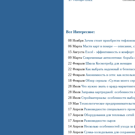
Все Интересное:
08 Ноября
Зачем стоит приобрести тефлонов
06 Марта
Масти карт в покере — описание, 
15 Августа
Excel - эффективность и комфорт
09 Марта
Современные антисептики: борьба 
22 Февраля
Школа Космотрейд для женщин
22 Февраля
Как выбрать надежный и безопас
22 Февраля
Анонимность в сети: как использ
18 Февраля
Обзор сериала «Султан моего се
28 Июля
Что нужно знать о крауд-маркетинге
28 Июля
Заправка картриджей: особенности
28 Июля
Стройматериалы: особенности выбо
19 Мая
Технологическое предпринимательст
17 Апреля
Разновидности специального про
17 Апреля
Оборудования для тепловых сетей
17 Апреля
Разновидности сыров
14 Апреля
Несколько особенностей ухода за
10 Апреля
Сумка-холодильник для сохранени