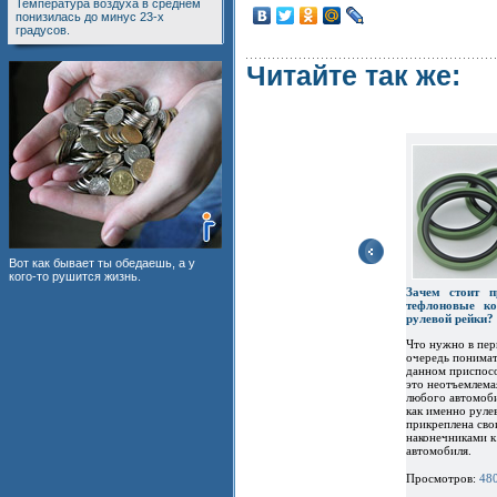
Температура воздуха в среднем
понизилась до минус 23-х
градусов.
Читайте так же:
Вот как бывает ты обедаешь, а у
кого-то рушится жизнь.
Зачем стоит п
тефлоновые ко
рулевой рейки?
Что нужно в пе
очередь понимат
данном приспос
это неотъемлема
любого автомоби
как именно руле
прикреплена сво
наконечниками к
автомобиля.
Просмотров:
48