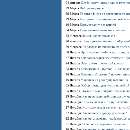
04 Апреля
Особенности организации поточн
29 Марта
Выбираем рацию
29 Марта
Уборка офисов от настоящих проф
29 Марта
Как провести время или новый кан
16 Марта
Керамогранит для ванной
04 Марта
Качественные мужские кроссовки
28 Февраля
Зачем нужен промокод
20 Февраля
Некоторые особенности обустрой
20 Февраля
Из раздела происшествий: послед
30 Января
Производство мобильных стендов 
27 Января
Как пользоваться электрической з
24 Января
Оформляем ипотечный кредит
23 Января
Качественный двутавр 12 для наде
16 Января
Лечение заболеваний позвоночника
16 Января
Машинки на радиоуправлении или 
05 Января
Выбор плитки для кухни на любой 
05 Января
Что такое ветеринарное свидетельс
29 Декабря
Как правильно выбирать длину м
29 Декабря
Почему нельзя пить при лечении 
27 Декабря
Что такое эссе и как его написать
22 Декабря
Как наносить краску для волос?
22 Декабря
Как организовать незабываемый 
21 Декабря
Ошибки в продвижении сайтов
20 Декабря
Как получить политубежище и ка