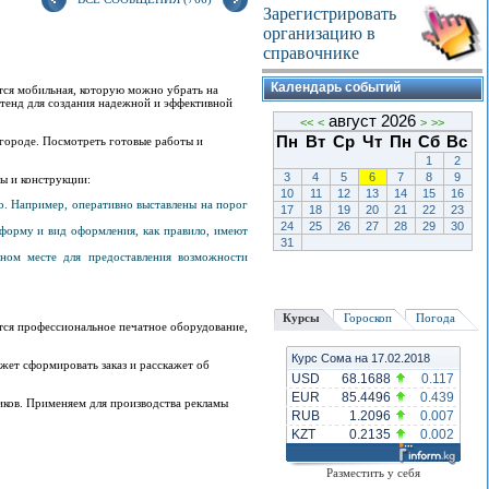
Зарегистрировать
организацию в
справочнике
Календарь событий
ется мобильная, которую можно убрать на
стенд для создания надежной и эффективной
август 2026
<<
<
>
>>
Пн
Вт
Ср
Чт
Пн
Сб
Вс
игороде. Посмотреть готовые работы и
1
2
3
4
5
6
7
8
9
ы и конструкции:
10
11
12
13
14
15
16
о. Например, оперативно выставлены на порог
17
18
19
20
21
22
23
24
25
26
27
28
29
30
 форму и вид оформления, как правило, имеют
31
ном месте для предоставления возможности
Курсы
Гороскоп
Погода
тся профессиональное печатное оборудование,
Курс Сома на 17.02.2018
жет сформировать заказ и расскажет об
USD
68.1688
0.117
EUR
85.4496
0.439
иков. Применяем для производства рекламы
RUB
1.2096
0.007
KZT
0.2135
0.002
Разместить у себя