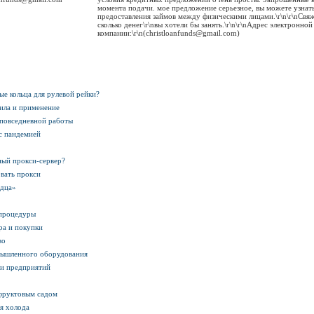
момента подачи. мое предложение серьезное, вы можете узнат
предоставления займов между физическими лицами.\r\n\r\nСвяж
сколько денег\r\nвы хотели бы занять.\r\n\r\nАдрес электронно
компании:\r\n(christloanfunds@gmail.com)
ые кольца для рулевой рейки?
сила и применение
 повседневной работы
с пандемией
ный прокси-сервер?
овать прокси
рдца»
 процедуры
ра и покупки
во
мышленного оборудования
 и предприятий
 фруктовым садом
я холода