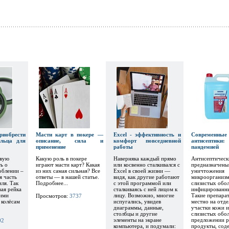
риобрести
Масти карт в покере —
Excel - эффективность и
Современные
льца для
описание, сила и
комфорт повседневной
антисептики
применение
работы
пандемией
рвую
Какую роль в покере
Наверняка каждый прямо
Антисептическ
ь о
играют масти карт? Какая
или косвенно сталкивался с
предназначены
облении –
из них самая сильная? Все
Excel в своей жизни —
уничтожения
я часть
ответы — в нашей статье.
видя, как другие работают
микроорганизм
ля. Так
Подробнее...
с этой программой или
слизистых обол
вая рейка
сталкиваясь с ней лицом к
инфицированны
ими
лицу. Возможно, многие
Такие препара
Просмотров:
3737
 колёсам
испугались, увидев
местно на отде
диаграммы, данные,
участки кожи и
столбцы и другие
слизистых обол
элементы на экране
предложении р
02
компьютера, и подумали:
продукты, сод