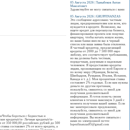
спирт.
05 Августа 2026 | Тыныбеков Актан
Максатович
Здравствуйте не могу связаться с вами
255
05 Августа 2026 | GRUPFINANZAS
Это сообщение адресовано частным
лицам, предпринимателям или всем, кто
нуждается в кредите. Возможно, вы
ищете кредит для перезапуска бизнеса,
финансирования проекта или покупки
квартиры, чтобы начать новую жизнь,
но ваши банки внесли вас в черный
список или ваша заявка была отклонена.
Я частный кредитор, предлагающий
кредиты от 2000 до 7 500 000 евро
любому, кто соответствует требованиям,
но вы должны быть честным,
порядочным, разумным и надежным
человеком. Я предоставляю кредиты
людям, проживающим по всей Европе и
по всему миру (Франция, Бельгия,
Швейцария, Румыния, Италия, Испания,
Канада и т. д.). Моя процентная ставка
составляет 2% годовых. Если вам нужны
деньги по другим причинам,
пожалуйста, свяжитесь со мной для
получения дополнительной
информации. Я готов помочь своим
клиентам в течение максимум 3 дней с
момента получения вашей заявки. Если
вас заинтересовало предложение,
пожалуйста, свяжитесь со мной для
получения дополнительной
r\nЧтобы бороться с бедностью и
информации. Вы можете связаться с
ские кредиты\r\n- Личные кредиты\r\n-
нами по электронной почте:
е от 350 000,00 российских рублей до 500
lopezfinanzas95@gmail.com
тавка составляет 2% от всего кредита, а
редиты получены в течение 72 часов с