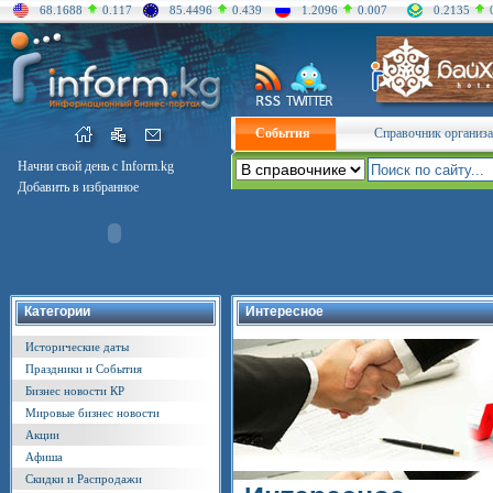
68.1688
0.117
85.4496
0.439
1.2096
0.007
0.2135
События
Справочник организ
Начни свой день с Inform.kg
Добавить в избранное
Категории
Интересное
Исторические даты
Праздники и События
Бизнес новости КР
Мировые бизнес новости
Акции
Афиша
Скидки и Распродажи