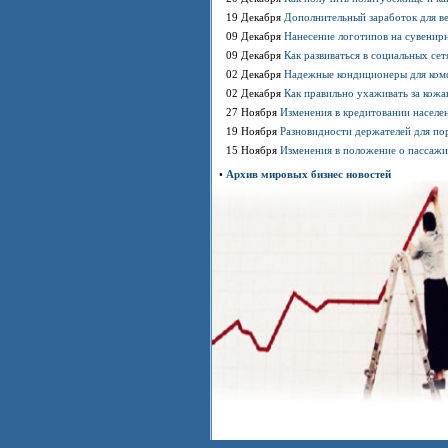
19 Декабря
Дополнительный заработок для в
09 Декабря
Нанесение логотипов на сувени
09 Декабря
Как развиваться в социальных сет
02 Декабря
Надежные кондиционеры для ком
02 Декабря
Как правильно ухаживать за кож
27 Ноября
Изменения в кредитовании населе
19 Ноября
Разновидности держателей для по
15 Ноября
Изменения в положение о пассажи
•
Архив мировых бизнес новостей