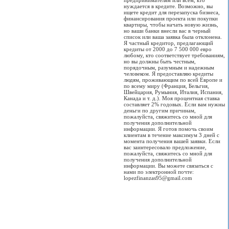
предпринимателям или всем, кто
нуждается в кредите. Возможно, вы
ищете кредит для перезапуска бизнеса,
финансирования проекта или покупки
квартиры, чтобы начать новую жизнь,
но ваши банки внесли вас в черный
список или ваша заявка была отклонена.
Я частный кредитор, предлагающий
кредиты от 2000 до 7 500 000 евро
любому, кто соответствует требованиям,
но вы должны быть честным,
порядочным, разумным и надежным
человеком. Я предоставляю кредиты
людям, проживающим по всей Европе и
по всему миру (Франция, Бельгия,
Швейцария, Румыния, Италия, Испания,
Канада и т. д.). Моя процентная ставка
составляет 2% годовых. Если вам нужны
деньги по другим причинам,
пожалуйста, свяжитесь со мной для
получения дополнительной
информации. Я готов помочь своим
клиентам в течение максимум 3 дней с
момента получения вашей заявки. Если
вас заинтересовало предложение,
пожалуйста, свяжитесь со мной для
получения дополнительной
информации. Вы можете связаться с
нами по электронной почте:
lopezfinanzas95@gmail.com