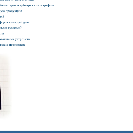
еб-мастеров и арбитражников трафика
рную продукцию
ях?
форта в каждый дом
аными сумками?
ния
ртативных устройств
рских перевозках