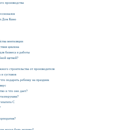
ого производства
ессионалов
ал Дом Кино
ства вентиляции
ствия циклона
для бизнеса и работы
убной щеткой?
жного строительства от производителя
 и суставов
что подарить ребенку на праздник
вкус
тво и что оно дает?
еталлорукава?
гепатита С
?
корпоратив?
кие могут быть мотивы?