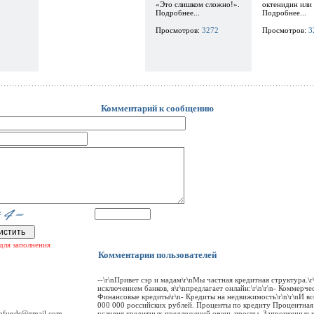
«Это слишком сложно!».
октенидин или 
Подробнее...
Подробнее...
Просмотров:
3272
Просмотров:
3
Комментарий к сообщению
для заполнения
Комментарии пользователей
--\r\nПривет сэр и мадам\r\nМы частная кредитная структура.\
исключением банков, я\r\nпредлагает онлайн:\r\n\r\n- Коммерче
Финансовые кредиты\r\n- Кредиты на недвижимость\r\n\r\nИ вс
000 000 российских рублей. Проценты по кредиту Процентная с
oanfunds@gmail.com
условия кредитных предложений очень просты. Запрошенные к