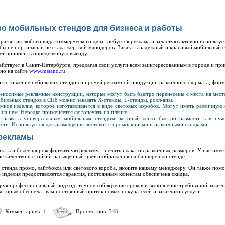
о мобильных стендов для бизнеса и работы
 развития любого вида коммерческого дела требуется реклама и зачастую активно использу
бы не портилась и не стала жертвой мародеров. Заказать надежный и красивый мобильный 
дет приносить определенную выгоду.
йствует в Санкт-Петербурге, предлагая свои услуги всем заинтересованным в городе и пр
жно на сайте
www.mstand.ru
изготовление небольших стендов и прочей рекламной продукции различного формата, форм
носимые рекламные конструкции, которые могут быть быстро перенесены с места на мест
бильных стендов в СПб можно заказать X-стенды, L-стенды, ролл-апы.
амное изделие, которое изготавливается в виде световых коробов. Могут иметь различную
на нем. Нередко применяется фотопечать на пленке.
назвать универсальным мобильным стендом, который легко быстро разместить в нуж
сти. Используется для размещения листовок с промоакциями и различными скидками.
 рекламы
зать и более широкоформатную рекламу – печать плакатов различных размеров. У нас имее
 качество и стойкий насыщенный цвет изображения на баннере или стенде.
 стенда промо, лайтбокса или светового короба, звоните нашему менеджеру. Он также помо
 изделия предоставляется гарантия, постоянным клиентам обеспечена скидка.
руя профессиональный подход, точное соблюдение сроков и выполнение требований заказч
которые обеспечат вам постоянный приток новых покупателей и заказчиков услуги.
Комментариев:
1
Просмотров:
748