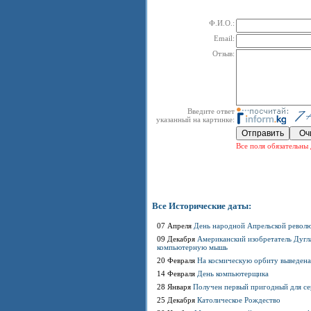
Ф.И.О.:
Email:
Отзыв:
Введите ответ
указанный на картинке:
Все поля обязательны 
Все Исторические даты:
07 Апреля
День народной Апрельской револ
09 Декабря
Американский изобретатель Дугла
компьютерную мышь
20 Февраля
На космическую орбиту выведена
14 Февраля
День компьютерщика
28 Января
Получен первый пригодный для се
25 Декабря
Католическое Рождество