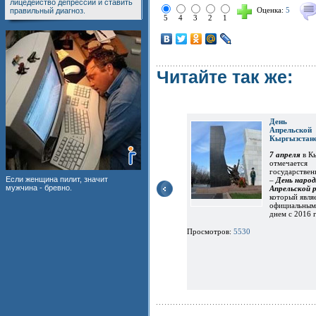
лицедейство депрессии и ставить
Оценка:
5
правильный диагноз.
5
4
3
2
1
Читайте так же:
День н
Апрельской
Кыргызстан
7 апреля
в К
отмечается
государствен
Если женщина пилит, значит
–
День народ
мужчина - бревно.
Апрельской 
который явля
официальным
днем с 2016 
Просмотров:
5530