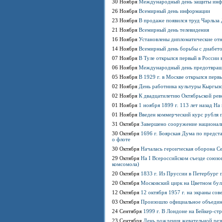
30 Ноября
Международный день защиты ин
26 Ноября
Всемирный день информации
23 Ноября
В продаже появился труд Чарльз
21 Ноября
Всемирный день телевидения
16 Ноября
Установлены дипломатические о
14 Ноября
Всемирный день борьбы с диабет
07 Ноября
В Туле открылся первый в России 
06 Ноября
Международный день предотвраще
05 Ноября
В 1929 г. в Москве открылся перв
02 Ноября
День работника культуры Кыргыз
02 Ноября
К двадцатилетию Октябрьской рев
01 Ноября
1 ноября 1899 г. 113 лет назад Н
01 Ноября
Введен коммерческий курс рубля
31 Октября
Завершено сооружение национал
30 Октября
1696 г. Боярская Дума по предст
о флоте
30 Октября
Началась героическая оборона С
29 Октября
На I Всероссийском съезде союз
комсомола)
20 Октября
1833 г. Из Пруссии в Петербург
20 Октября
Московский цирк на Цветном бул
12 Октября
12 октября 1957 г. на экраны со
03 Октября
Произошло официальное объедин
24 Сентября
1999 г. В Лондоне на Бейкер-с
23 Сентября
День рождения жевательной рез