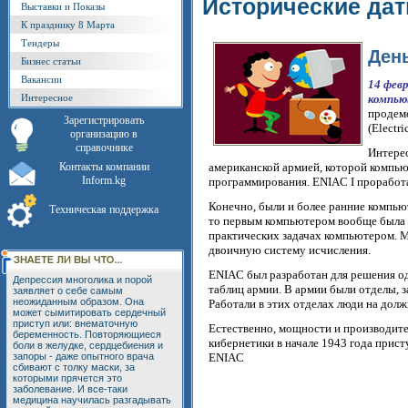
Исторические да
Выставки и Показы
К празднику 8 Марта
Тендеры
Ден
Бизнес статьи
Вакансии
14 фев
Интересное
компью
продем
Зарегистрировать
(Electri
организацию в
справочнике
Интере
Контакты компании
американской армией, которой компью
Inform.kg
программирования. ENIAC I проработал
Конечно, были и более ранние компью
Техническая поддержка
то первым компьютером вообще была 
практических задачах компьютером. 
двоичную систему исчисления.
ENIAC был разработан для решения од
Депрессия многолика и порой
таблиц армии. В армии были отделы, 
заявляет о себе самым
неожиданным образом. Она
Работали в этих отделах люди на дол
может сымитировать сердечный
приступ или: внематочную
Естественно, мощности и производите
беременность. Повторяющиеся
кибернетики в начале 1943 года прис
боли в желудке, сердцебиения и
запоры - даже опытного врача
ENIAC
сбивают с толку маски, за
которыми прячется это
заболевание. И все-таки
медицина научилась разгадывать