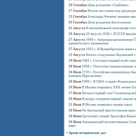
19 Сентября
День рождения «Смайлика»
17 Сентября
Начало восстания под предводи
13 Сентября
Александр Флеминг впервые яви
03 Сентября
День рождения бюстгальтера
31 Августа
В автомобильной катастрофе пог
29 Августа
29 августа 1938 г. В СССР введе
27 Августа
1940 г. Американская компания 
практического применения
27 Августа
1955 г. В Великобритании вышел 
13 Августа
Начато сооружение Берлинской с
29 Июля
1963 г. Состоялся первый полёт сам
28 Июля
1858 г. Отпечатки пальцев впервые 
26 Июля
1730 г. Российская императрица Ан
название Царь-колокол
26 Июля
1908 г. В США создано Федерально
19 Июля
В Москве открылись XXII летние О
17 Июля
Начался первый этап Сталинградско
29 Июня
В воздух поднялся первый самолет 
21 Июня
В Москве появились первые такси
20 Июня
На британский престол взошла коро
19 Июня
Греческий ученый Эратосфен Кирен
19 Июня
Американский путешественник Стив
шаре
•
Архив исторических дат