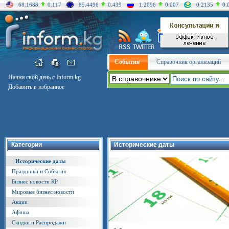
68.1688
0.117
85.4496
0.439
1.2096
0.007
0.2135
0.
События
Справочник организаций
Начни свой день с Inform.kg
Добавить в избранное
Категории
Исторические даты
Исторические даты
Праздники и События
Бизнес новости КР
Мировые бизнес новости
Акции
Афиша
Скидки и Распродажи