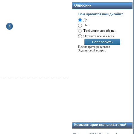
орбиту выведена
14 февраля
-
научная станция
Опросник
неофициальный, но
«Мир»
широко отмечаемый
Вам нравится наш дизайн?
На смену орбитальным
профессиональном
станциям «Салют» была
мире День
Да
создана новая научная
компьютерщика. 14
Нет
станция «Мир».
февраля 1946 году
Станция «Мир»
научному миру и вс
Требуются доработки
построена в виде блока
заинтересованным б
Оставьте все как есть
для создания
продемонстрирован
оцелевого постояннодействующего
первый реально работающий электронный
тируемого комплекса. Специализированные
компьютер ENIAC I (Electrical Numerical
Посмотреть результат
тальные модули станции «Мир» имеют
Integrator And Calculator)...
Задать свой вопрос
ное и народнохозяйственное значение...
Просмотров:
5644
смотров:
5282
Комментарии пользователей