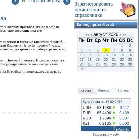
ВСЕ СООБЩЕНИЯ (535)
Зарегистрировать
организацию в
справочнике
ева
Календарь событий
, в котором призывал казаков к себе на
стьянское восстание под его
август 2026
<<
<
>
>>
Пн
Вт
Ср
Чт
Пн
Сб
Вс
т престола и тогда же таинственно погиб.
ельян Иванович Пугачёв – донской казак,
1
2
намена целую армию, способную равняться с
3
4
5
6
7
8
9
10
11
12
13
14
15
16
17
18
19
20
21
22
23
ее и Нижнее Поволжье. В ходе восстания к
где разворачивались военные действия.
24
25
26
27
28
29
30
31
вича Пугачёва и продолжалось вплоть до
Курсы
Гороскоп
Погода
Курс Сома на 17.02.2018
USD
68.1688
0.117
EUR
85.4496
0.439
RUB
1.2096
0.007
KZT
0.2135
0.002
Разместить у себя
На космическую
День компьютерщи