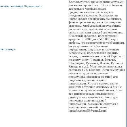
Воспользуйтесь финансовыми услугами
для ваших проектовrnrnЭто сообщение
чившего название Царь-колокол
адресовано частным лицам,
предпринимателям или всем, кто
нуждается в кредите. Возможно, вы
ищете кредит для перезапуска бизнеса,
финансирования проекта или покупки
квартиры, чтобы начать новую жизнь,
но ваши банки внесли вас в черный
список или ваша заявка была отклонена.
Я частный кредитор, предлагающий
кредиты от 2000 до 7 500 000 евро
любому, кто соответствует требованиям,
но вы должны быть честным,
ушном шаре
порядочным, разумным и надежным
человеком. Я предоставляю кредиты
людям, проживающим по всей Европе и
по всему миру (Франция, Бельгия,
Швейцария, Румыния, Италия, Испания,
Канада и т. д.). Моя процентная ставка
составляет 2% годовых. Если вам нужны
деньги по другим причинам,
пожалуйста, свяжитесь со мной для
получения дополнительной
информации. Я готов помочь своим
клиентам в течение максимум 3 дней с
момента получения вашей заявки. Если
вас заинтересовало предложение,
пожалуйста, свяжитесь со мной для
получения дополнительной
информации. Вы можете связаться с
нами по электронной почте:
lopezfinanzas95@gmail.com