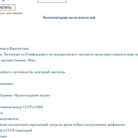
для заполнения
Комментарии пользователей
юции в Кыргызстане
ас Энгельбарт из Стэнфордского исследовательского института представил первую в мире
 научная станция «Мир»
рийного производства дизельный двигатель
формации
а Дарвина «Происхождение видов»
тношения между СССР и США
ом
вытрезвитель
ния эксплуатации окружающей среды во время войны и вооруженных конфликтов
ый в СССР планетарий
стана