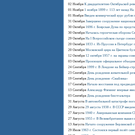
02 Ноября
К двадцатилетию Октябрьской рев
01 Ноября
1 ноября 1899 г. 113 лет назад Н
01 Ноября
Введен коммерческий курс рубля
31 Октября
Завершено сооружение национал
30 Октября
1696 г. Боярская Дума по предст
30 Октября
Началась героическая оборона С
29 Октября
На I Всероссийском съезде союз
20 Октября
1833 г. Из Пруссии в Петербург
20 Октября
Московский цирк на Цветном бул
12 Октября
12 октября 1957 г. на экраны со
03 Октября
Произошло официальное объедин
24 Сентября
1999 г. В Лондоне на Бейкер-с
23 Сентября
День рождения жевательной рез
19 Сентября
День рождения «Смайлика»
17 Сентября
Начало восстания под предводи
13 Сентября
Александр Флеминг впервые яви
03 Сентября
День рождения бюстгальтера
31 Августа
В автомобильной катастрофе пог
29 Августа
29 августа 1938 г. В СССР введе
27 Августа
1940 г. Американская компания 
27 Августа
1955 г. В Великобритании вышел 
13 Августа
Начато сооружение Берлинской с
29 Июля
1963 г. Состоялся первый полёт сам