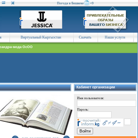
Погода в Бишкеке
+9
я
Виртуальный Кыргызстан
Скачать
Наши услуги
сандра-мода ОсОО
Кабинет организации
Имя пользователя:
Пароль: