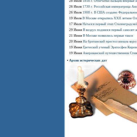
28 Июля
1858 г. Отпечатки пальцев впервые 
26 Июля
1730 г. Российская императрица Анн
26 Июля
1908 г. В США создано Федерально
19 Июля
В Москве открылись XXII летние О
17 Июля
Начался первый этап Сталинградско
29 Июня
В воздух поднялся первый самолет 
21 Июня
В Москве появились первые такси
20 Июня
На британский престол взошла коро
19 Июня
Греческий ученый Эратосфен Кирен
19 Июня
Американский путешественник Стив
•
Архив исторических дат