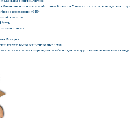
использованы в криминалистике
а Иоанновна подписала указ об отливке Большого Успенского колокола, впоследствии полу
е бюро расследований (ФБР)
лимпийские игры
й битвы
компании «Боинг»
лева Виктория
ский впервые в мире вычислил радиус Земли
 Фоссет начал первое в мире одиночное беспосадочное кругосветное путешествие на возд