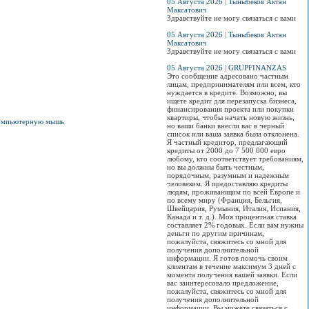
05 Августа 2026 | Тыныбеков Актан
Максатович
Здравствуйте не могу связаться с вами
05 Августа 2026 | Тыныбеков Актан
Максатович
Здравствуйте не могу связаться с вами
05 Августа 2026 | GRUPFINANZAS
Это сообщение адресовано частным
лицам, предпринимателям или всем, кто
нуждается в кредите. Возможно, вы
ищете кредит для перезапуска бизнеса,
финансирования проекта или покупки
квартиры, чтобы начать новую жизнь,
 компьютерную мышь
но ваши банки внесли вас в черный
список или ваша заявка была отклонена.
Я частный кредитор, предлагающий
кредиты от 2000 до 7 500 000 евро
любому, кто соответствует требованиям,
но вы должны быть честным,
порядочным, разумным и надежным
человеком. Я предоставляю кредиты
людям, проживающим по всей Европе и
по всему миру (Франция, Бельгия,
Швейцария, Румыния, Италия, Испания,
Канада и т. д.). Моя процентная ставка
составляет 2% годовых. Если вам нужны
деньги по другим причинам,
пожалуйста, свяжитесь со мной для
получения дополнительной
информации. Я готов помочь своим
клиентам в течение максимум 3 дней с
момента получения вашей заявки. Если
вас заинтересовало предложение,
пожалуйста, свяжитесь со мной для
получения дополнительной
информации. Вы можете связаться с