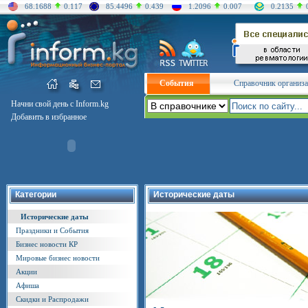
68.1688
0.117
85.4496
0.439
1.2096
0.007
0.2135
События
Справочник организ
Начни свой день с Inform.kg
Добавить в избранное
Категории
Исторические даты
Исторические даты
Праздники и События
Бизнес новости КР
Мировые бизнес новости
Акции
Афиша
Скидки и Распродажи