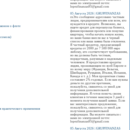
нами по электронной почте:
lopezfinanzas95@gmail.com
05 Августа 2026 | GRUPFINANZAS
rnЭто сообщение адресовано частным
лицам, предпринимателям или всем, кто
нуждается в кредите. Возможно, вы
аконом о флоте
ищете кредит для перезапуска бизнеса,
финансирования проекта или покупки
квартиры, чтобы начать новую жизнь,
мсомола)
но ваши банки внесли вас в черный
список или ваша заявка была отклонена.
Я частный кредитор, предлагающий
кредиты от 2000 до 7 500 000 евро
любому, кто соответствует требованиям,
но вы должны быть честным,
порядочным, разумным и надежным
человеком. Я предоставляю кредиты
людям, проживающим по всей Европе и
по всему миру (Франция, Бельгия,
Швейцария, Румыния, Италия, Испания,
Канада и т. д.). Моя процентная ставка
составляет 2% годовых. Если вам нужны
деньги по другим причинам,
пожалуйста, свяжитесь со мной для
получения дополнительной
информации. Я готов помочь своим
клиентам в течение максимум 3 дней с
момента получения вашей заявки. Если
вас заинтересовало предложение,
пожалуйста, свяжитесь со мной для
я практического применения
получения дополнительной
информации. Вы можете связаться с
нами по электронной почте:
lopezfinanzas95@gmail.com
05 Августа 2026 | GRUPFINANZAS