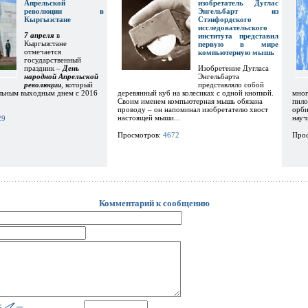
Апрельской
изобретатель Дуглас
революции в
Энгельбарт из
Кыргызстане
Стэнфордского
исследовательского
7 апреля
в
института представил
Кыргызстане
первую в мире
отмечается
компьютерную мышь
государственный
праздник –
День
Изобретение Дугласа
народной Апрельской
Энгельбарта
революции
, который
представляло собой
льным выходным днем с 2016
деревянный куб на колесиках с одной кнопкой.
мног
Своим именем компьютерная мышь обязана
пило
проводу – он напоминал изобретателю хвост
орби
настоящей мыши...
науч
29
Просмотров:
4672
Про
Комментарий к сообщению