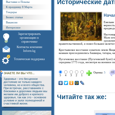
Исторические да
Выставки и Показы
К празднику 8 Марта
Тендеры
Нача
Бизнес статьи
Емельян 
Вакансии
верность
Интересное
предводи
Зарегистрировать
Настоящи
организацию в
Мало кто
уроженец
справочнике
правительственной, и повел большое количес
Контакты компании
Крестьянское восстание охватило земли Яиц
Inform.kg
казакам присоединились башкиры, татары, ка
Техническая поддержка
Пугачевское восстание (Пугачевский бунт) 
середины 1775 года, несмотря на военное по
Оценка:
5
5
4
3
2
1
Здоровье - это бесценное
достояние не только каждого
человека, но и всего общества.
При встречах, расставаниях с
близкими и дорогими людьми мы
желаем им доброго и крепкого
Читайте так же:
здоровья, так как это - основное
условие и залог полноценной и
счастливой жизни.