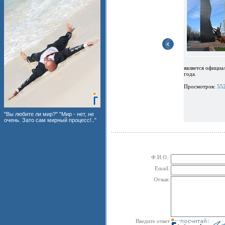
является официа
года.
Просмотров:
55
"Вы любите ли мир?" "Мир - нет, не
очень. Зато сам мирный процесс!.."
Ф.И.О.:
Email:
Отзыв:
Введите ответ