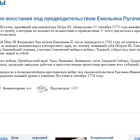
ты
ло восстания под предводительством Емельяна Пугач
Пугачев, принявший имя императора Петра III, обнародовал 17 сентября 1773 года манифест
 и службу, и которым он жаловал их вольностями и привилегиями. С этого дня началось кре
тельством.
й Пётр III Фёдорович был мужем Екатерины II, после переворота в 1762 году он отрёкся о
 из казацких вожаков верил в воскресшего царя, но человек, назвавший себя Петром III, Ем
 Зимовейской станицы, участник Семилетней войны и войны с Турцией, собрал под свои з
тво людей за собой.
кого войска, Оренбургский край, Урал, Прикамье, Башкирию, часть Западной Сибири, Средн
захи, уральские заводские рабочие и многочисленные крепостные крестьяне всех губерний, 
переросло в полномасштабную крестьянскую войну под предводительством Емельяна Ивано
ражение казацкой армии и пленение Пугачёва в сентябре 1774 года.
Комментариев:
нет
Просмотров:
5387
День народной
Американский