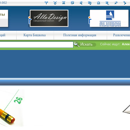
0.002
аций
Карта Бишкека
Полезная информация
Развлечени
Сейчас ищут:
Алек