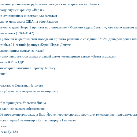
олюции установлены рубиновые звезды на пяти кремлевских башнях
а воду спущен крейсер «Варяг»
 по отношению к иностранным валютам
ьного мемориала США на горе Рашмор
авлению царя Петра 1 приняла постановление «Морским судам быть ...», что стало первым з
евастополя (1941-1942)
ов рабочей и крестьянской молодежи принято решение о создании РКСМ (день рождения ко
 прибыл 21-летний француз Жорж Шарль Дантес
ьваре принял первых зрителей
ветских кинотеатров вышел ставший затем легендарным фильм «Летят журавли»
ение ФРГ и ГДР
трит открыт памятник Шерлоку Холмсу
инки
тельством Емельяна Пугачева
л публике свое открытие — пенициллин
ибла принцесса Уэльская Диана
но заочное высшее образование
СВS продемонстрировала в Нью-Йорке первую систему цветного телевидения, пригодную дл
в свет первый экземпляр «Книги рекордов Гиннеса»
тены
олёта Ту-134