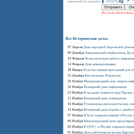
указанный на картинке:
Все поля обязательны 
Все Исторические даты:
07 Апреля
День народной Апрельской револ
09 Декабря
Американский изобретатель Дугл
20 Февраля
На космическую орбиту выведена
14 Февраля
День компьютерщика
28 Января
Получен первый пригодный для се
25 Декабря
Католическое Рождество
30 Ноября
Международный день защиты ин
26 Ноября
Всемирный день информации
23 Ноября
В продаже появился труд Чарльз
21 Ноября
Всемирный день телевидения
16 Ноября
Установлены дипломатические о
14 Ноября
Всемирный день борьбы с диабет
07 Ноября
В Туле открылся первый в России 
06 Ноября
Международный день предотвраще
05 Ноября
В 1929 г. в Москве открылся перв
02 Ноября
День работника культуры Кыргыз