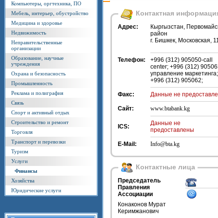
Компьютеры, оргтехника, ПО
Контактная информаци
Мебель, интерьер, обустройство
Медицина и здоровье
Адрес:
Кыргызстан, Первомайс
Недвижимость
район
г. Бишкек, Московская, 1
Неправительственные
организации
Образование, научные
Телефон:
+996 (312) 905050-call
учреждения
center; +996 (312) 90506
управление маркетинга;
Охрана и безопасность
+996 (312) 905062;
Промышленность
Реклама и полиграфия
Факс:
Данные не предоставл
Связь
Сайт:
www.btabank.kg
Спорт и активный отдых
Строительство и ремонт
Данные не
ICS:
предоставлены
Торговля
Транспорт и перевозки
E-Mail:
Info@bta.kg
Туризм
Услуги
Контактные лица
Финансы
Председатель
Хозяйства
Правления
Юридические услуги
Ассоциации
Конаконов Мурат
Керимжанович