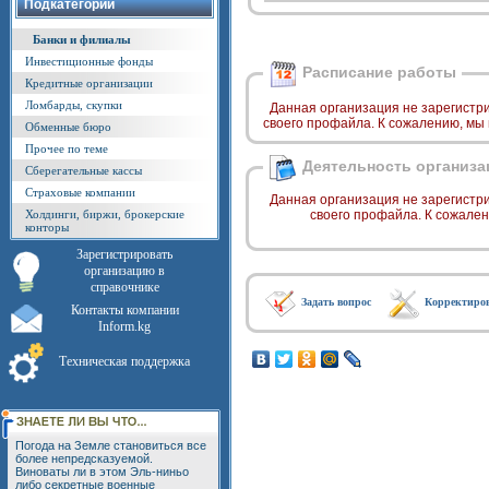
Подкатегории
Банки и филиалы
Инвестиционные фонды
Расписание работы
Кредитные организации
Ломбарды, скупки
Данная организация не зарегистр
своего профайла. К сожалению, мы
Обменные бюро
Прочее по теме
Деятельность организа
Сберегательные кассы
Страховые компании
Данная организация не зарегистр
Холдинги, биржи, брокерские
своего профайла. К сожале
конторы
Зарегистрировать
организацию в
справочнике
Задать вопрос
Корректиро
Контакты компании
Inform.kg
Техническая поддержка
Погода на Земле становиться все
более непредсказуемой.
Виноваты ли в этом Эль-ниньо
либо секретные военные