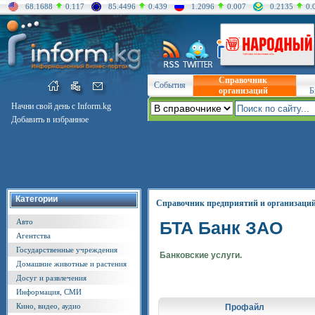
68.1688
0.117
85.4496
0.439
1.2096
0.007
0.2135
0.
Справочник
События
организаций
Б
Начни свой день с Inform.kg
Добавить в избранное
Категории
Справочник предприятий и организаци
Авто
БТА Банк ЗАО
Агентства
Государственные учреждения
Банковские услуги.
Домашние животные и растения
Досуг и развлечения
Информация, СМИ
Кино, видео, аудио
Профайл