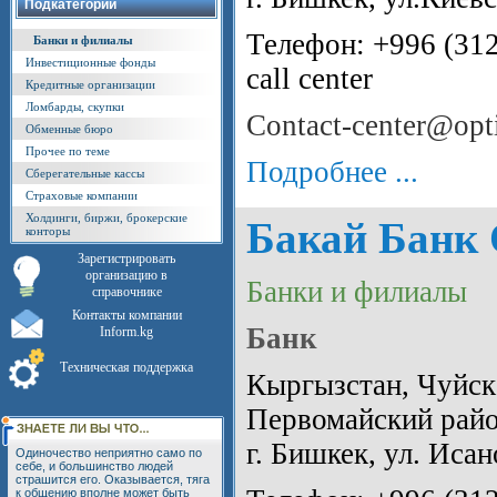
Подкатегории
Телефон: +996 (312
Банки и филиалы
Инвестиционные фонды
call center
Кредитные организации
Ломбарды, скупки
Contact-center@op
Обменные бюро
Прочее по теме
Подробнее ...
Сберегательные кассы
Страховые компании
Холдинги, биржи, брокерские
Бакай Банк
конторы
Зарегистрировать
организацию в
Банки и филиалы
справочнике
Контакты компании
Банк
Inform.kg
Техническая поддержка
Кыргызстан, Чуйска
Первомайский райо
г. Бишкек, ул. Исан
Одиночество неприятно само по
себе, и большинство людей
страшится его. Оказывается, тяга
к общению вполне может быть