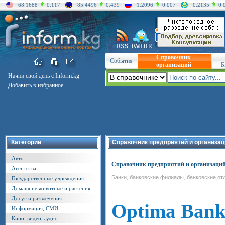
68.1688
0.117
85.4496
0.439
1.2096
0.007
0.2135
0.
Справочник
События
организаций
Б
Начни свой день с Inform.kg
Добавить в избранное
Категории
Справочник предприятий и организац
Авто
Справочник предприятий и организаци
Агентства
Банки, банковские филиалы, банковские о
Государственные учреждения
Домашние животные и растения
Досуг и развлечения
Optima Ban
Информация, СМИ
Кино, видео, аудио