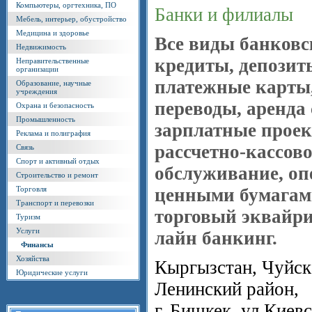
Компьютеры, оргтехника, ПО
Банки и филиалы
Мебель, интерьер, обустройство
Медицина и здоровье
Все виды банковс
Недвижимость
кредиты, депозит
Неправительственные
организации
платежные карты
Образование, научные
учреждения
переводы, аренда 
Охрана и безопасность
Промышленность
зарплатные проек
Реклама и полиграфия
рассчетно-кассово
Связь
Спорт и активный отдых
обслуживание, оп
Строительство и ремонт
Торговля
ценными бумагам
Транспорт и перевозки
торговый эквайри
Туризм
Услуги
лайн банкинг.
Финансы
Хозяйства
Кыргызстан, Чуйска
Юридические услуги
Ленинский район,
г. Бишкек, ул.Киевс