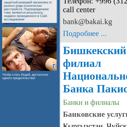
Телефон: +996 (312
защитной реакцией организма от
разного рода психических
call center
расстройств. Подтверждением
тому являются результаты
недавно проведенного в США
bank@bakai.kg
исследования
Подробнее ...
Бишкекский
филиал
Национальн
Чтобы стать Иудой, достаточно
одного предательства!
Банка Паки
Банки и филиалы
Банковские услуг
Кыргызстан, Чуйска