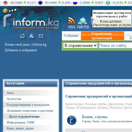
68.1688
0.117
85.4496
0.439
1.2096
0.007
0.2135
0.
Справочник
События
организаций
Б
Начни свой день с Inform.kg
Добавить в избранное
Категории
Справочник предприятий и организац
Авто
Справочник предприятий и организаци
Агентства
Кинотеатры, Ночные клубы, Дискотеки, Раз
Государственные учреждения
Парки, Аттракционы, Казино, Игровые Центр
Домашние животные и растения
Бани, сауны
Досуг и развлечения
Сауны, бани, спа-салоны всевозмо
Информация, СМИ
Кино, видео, аудио