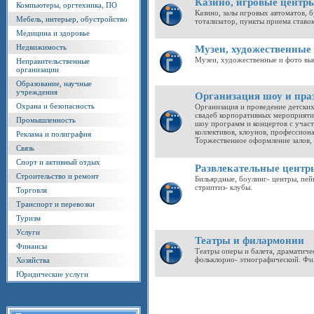
Казино, игровые центр
Компьютеры, оргтехника, ПО
Казино, залы игровых автоматов, 
Мебель, интерьер, обустройство
тотализатор, пункты приема ставок
Медицина и здоровье
Недвижимость
Музеи, художественные
Музеи, художественные и фото выс
Неправительственные
организации
Образование, научные
учреждения
Организация шоу и пра
Охрана и безопасность
Организация и проведение детских
свадеб корпоративных мероприятий
Промышленность
шоу программ и концертов с участ
коллективов, клоунов, профессион
Реклама и полиграфия
Торжественное оформление залов, 
Связь
Спорт и активный отдых
Развлекательные центр
Строительство и ремонт
Бильярдные, боулинг- центры, пей
стриптиз- клубы.
Торговля
Транспорт и перевозки
Туризм
Услуги
Театры и филармонии
Финансы
Театры оперы и балета, драматиче
фольклорно- этнографический. Фи
Хозяйства
Юридические услуги