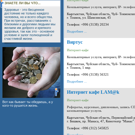
Интернет-кафе
Компьютерные услуги, интернет, IP- телефо
Здоровье - это бесценное
достояние не только каждого
Кыргызстан, Чуйская область, Чуй- Токмокски
человека, но и всего общества.
г. Токмок, ул. Шамсинская, 45
При встречах, расставаниях с
близкими и дорогими людьми мы
Телефон: +996 (3138) 20234
желаем им доброго и крепкого
здоровья, так как это - основное
Подробнее ...
условие и залог полноценной и
счастливой жизни.
Виртус
Интернет-кафе
Компьютерные услуги, интернет, IP- телефо
Кыргызстан, Чуйская область, Чуй- Токмокски
г. Токмок, 1 мкр.
Телефон: +996 (3138) 56321
Подробнее ...
Интернет кафе LAM@k
Интернет-кафе
Вот как бывает ты обедаешь, а у
кого-то рушится жизнь.
Рефераты, курсовые, дипломные, запись СD
компьютерные услуги.
Кыргызстан, Чуйская область, Первомайский 
г. Бишкек, пр. Манаса, 47, Кинотеатр "Манас"
Телефон: +996 (312) 545825