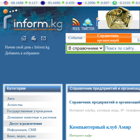
68.1688
0.117
85.4496
0.439
1.2096
0.007
0.2135
0.
Справочник
События
организаций
Б
Начни свой день с Inform.kg
Добавить в избранное
Категории
Справочник предприятий и организац
Авто
Справочник предприятий и организаци
Агентства
Интернет клубы, сетевые игры, IP- телефон
Государственные учреждения
Домашние животные и растения
Досуг и развлечения
Компьютерный клуб Амир
Информация, СМИ
Интернет-кафе
Кино, видео, аудио