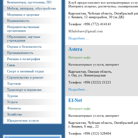
Компьютеры, оргтехника, ПО
Клуб предоставляет все компьютерные усл
Интернет, ксерокс, распечатка, сканирование
Мебель, интерьер, обустройство
Кыргызстан, Чуйская область, Октябрьский ра
Медицина и здоровье
г. Бишкек, 12 микрорайон, 30 (за ДК)
Недвижимость
Телефон: +996 (772) 414141
Неправительственные
организации
MJailobaev@gmail.com
Образование, научные
Подробнее ...
учреждения
Охрана и безопасность
Astera
Промышленность
Интернет-кафе
Реклама и полиграфия
Компьютерные услуги, интернет
Связь
Спорт и активный отдых
Кыргызстан, Ошская область,
г. Ош, ул. Ленинградская
Строительство и ремонт
Телефон: +996 (3222) 21221
Торговля
Подробнее ...
Транспорт и перевозки
Туризм
El-Net
Услуги
Финансы
Интернет-кафе
Хозяйства
Компьютерные услуги, интернет
Юридические услуги
Кыргызстан, Чуйская область, Октябрьский ра
г. Бишкек, 6 мкр., 22
Телефон: +996 (312) 528404