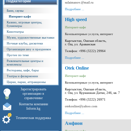
Подкатегории
sulaimanov.@mail.ru
Подробнее ...
Бани, сауны
Интернет-кафе
High speed
Казино, игровые центры,
букмекеры
Интернет-кафе
Кинотеатры
Компьютерные услуги, интернет
Музеи, художественные выставки
Кыргызстан, Ошская область,
Ночные клубы, дискотеки
г. Ош, ул. Араванская
Организация шоу и праздников
Телефон: +996 (3222) 29964
Прочее по теме
Подробнее ...
Развлекательные центры и
комплексы
Otek Online
Рестораны, кафе, бары
Интернет-кафе
Театры и филармонии
Цирки, парки, аттракционы
Компьютерные услуги, интернет
Зарегистрировать
Кыргызстан, Ошская область,
г. Ош, ул. Курманжан Датки, 246, кв. 7
организацию в
справочнике
Телефон: +996 (3222) 26971
Контакты компании
otekonline@yahoo.com
Inform.kg
Подробнее ...
Техническая поддержка
Амфион