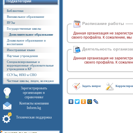
Подкатегории
Библиотеки
Внешкольное образование
ВУЗы
Расписание работы
Государственные школы
Данная организация не зарегистр
Дополнительное образование
своего профайла. К сожалению, мы
Дошкольное образование и
воспитание
Деятельность организа
Иностранные языки
Научные учреждения
Данная организация не зарегистр
Специализированные и
своего профайла. К сожале
коррекционные образовательные
учреждения в КР
ССУЗы, НПО и СПО
Частные школы, лицеи, колледжи
Задать вопрос
Корректиро
Зарегистрировать
организацию в
справочнике
Контакты компании
Inform.kg
Техническая поддержка