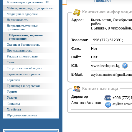
Профайл
Компьютеры, оргтехника, ПО
Мебель, интерьер, обустройство
Контактная информаци
Медицина и здоровье
Недвижимость
Адрес:
Кыргызстан, Октябрьск
район
Неправительственные
г. Бишкек, 8 микрорайон,
организации
Образование, научные
учреждения
Телефон:
+996 (772) 512391;
Охрана и безопасность
Факс:
Нет
Промышленность
Реклама и полиграфия
Сайт:
Нет
Связь
ICS:
www.develop.ics.kg
Спорт и активный отдых
Строительство и ремонт
E-Mail:
asylkan.amatova@gmail.com
Торговля
Транспорт и перевозки
Контактные лица
Туризм
Директор
Услуги
+996 (772)
Аматова Асылкан
Финансы
asylkan.ama
Хозяйства
Юридические услуги