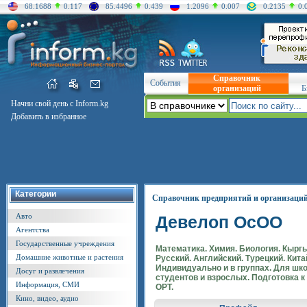
68.1688
0.117
85.4496
0.439
1.2096
0.007
0.2135
0.
Справочник
События
организаций
Б
Начни свой день с Inform.kg
Добавить в избранное
Категории
Справочник предприятий и организаци
Авто
Девелоп ОсОО
Агентства
Государственные учреждения
Математика. Химия. Биология. Кыргы
Домашние животные и растения
Русский. Английский. Турецкий. Кит
Индивидуально и в группах. Для шк
Досуг и развлечения
студентов и взрослых. Подготовка к
Информация, СМИ
ОРТ.
Кино, видео, аудио