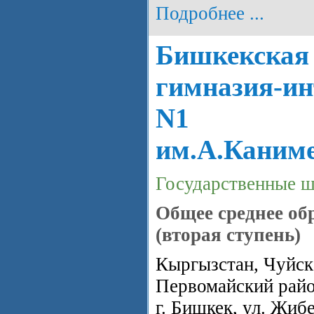
Подробнее ...
Бишкекская
гимназия-ин
N1
им.А.Каним
Государственные 
Общее среднее об
(вторая ступень)
Кыргызстан, Чуйска
Первомайский райо
г. Бишкек, ул. Жиб