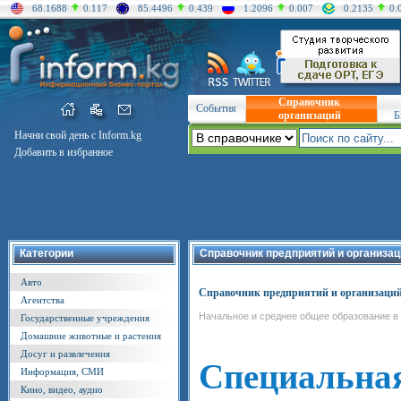
68.1688
0.117
85.4496
0.439
1.2096
0.007
0.2135
0.
Справочник
События
организаций
Б
Начни свой день с Inform.kg
Добавить в избранное
Категории
Справочник предприятий и организац
Авто
Справочник предприятий и организаци
Агентства
Начальное и среднее общее образование в
Государственные учреждения
Домашние животные и растения
Досуг и развлечения
Специальна
Информация, СМИ
Кино, видео, аудио