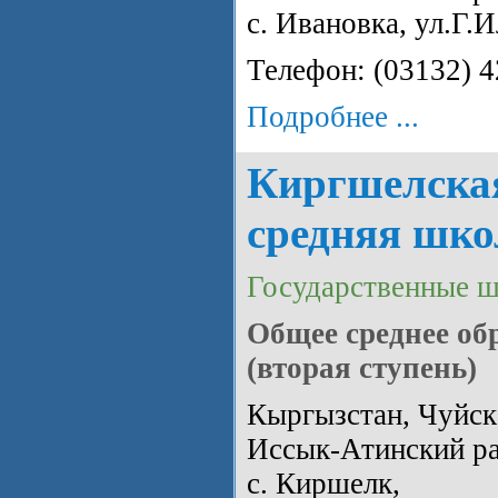
с. Ивановка, ул.Г.
Телефон: (03132) 
Подробнее ...
Киргшелска
средняя шко
Государственные 
Общее среднее об
(вторая ступень)
Кыргызстан, Чуйска
Иссык-Атинский ра
с. Киршелк,