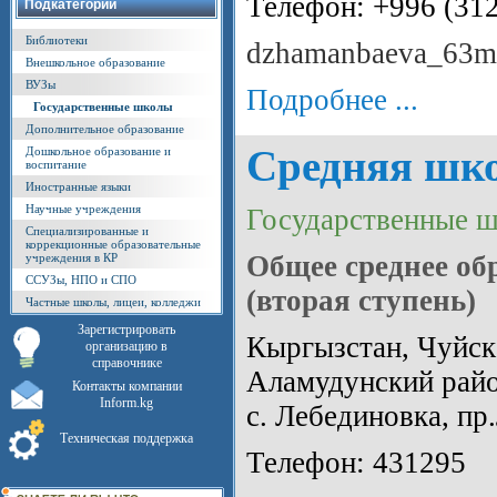
Телефон: +996 (31
Подкатегории
Библиотеки
dzhamanbaeva_63ma
Внешкольное образование
ВУЗы
Подробнее ...
Государственные школы
Дополнительное образование
Cредняя шк
Дошкольное образование и
воспитание
Иностранные языки
Научные учреждения
Государственные 
Специализированные и
коррекционные образовательные
Общее среднее об
учреждения в КР
ССУЗы, НПО и СПО
(вторая ступень)
Частные школы, лицеи, колледжи
Зарегистрировать
Кыргызстан, Чуйска
организацию в
справочнике
Аламудунский райо
Контакты компании
Inform.kg
с. Лебединовка, пр
Техническая поддержка
Телефон: 431295