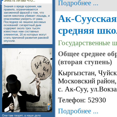
Подробнее ...
Знания о вреде курения, как
правило, ограничиваются
заезженной фразой о том, что
Ак-Суусская
капля никотина убивает лошадь, и
опасениями умереть от рака.
Последнее не лишено весомых
оснований: сигаретный дым
средняя шк
содержит около трех тысяч
известных нам составных
элементов, 16 из которых могут
стать причиной развития раковой
Государственные 
опухоли.
Общее среднее об
(вторая ступень)
Кыргызстан, Чуйска
Московский район,
с. Ак-Суу, ул.Вокз
Телефон: 52930
Подробнее ...
Они там творят, а наше дело