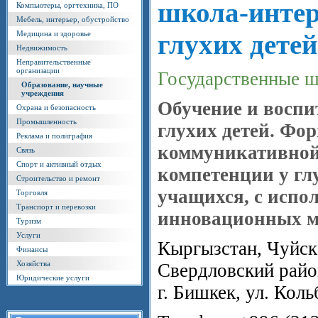
школа-интер
Компьютеры, оргтехника, ПО
Мебель, интерьер, обустройство
Медицина и здоровье
глухих детей
Недвижимость
Неправительственные
организации
Государственные 
Образование, научные
учреждения
Обучение и воспи
Охрана и безопасность
Промышленность
глухих детей. Фо
Реклама и полиграфия
коммуникативно
Связь
Спорт и активный отдых
компетенции у гл
Строительство и ремонт
учащихся, с испо
Торговля
Транспорт и перевозки
инновационных м
Туризм
Услуги
Кыргызстан, Чуйска
Финансы
Хозяйства
Свердловский райо
Юридические услуги
г. Бишкек, ул. Коль