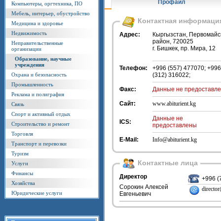
Профайл
Компьютеры, оргтехника, ПО
Мебель, интерьер, обустройство
Контактная информаци
Медицина и здоровье
Недвижимость
Адрес:
Кыргызстан, Первомайс
район, 720025
Неправительственные
г. Бишкек, пр. Мира, 12
организации
Образование, научные
учреждения
Телефон:
+996 (557) 477070; +996
Охрана и безопасность
(312) 316022;
Промышленность
Факс:
Данные не предоставл
Реклама и полиграфия
Сайт:
www.abiturient.kg
Связь
Спорт и активный отдых
Данные не
ICS:
Строительство и ремонт
предоставлены
Торговля
E-Mail:
Info@abiturient.kg
Транспорт и перевозки
Туризм
Контактные лица
Услуги
Финансы
Директор
+996 (
Хозяйства
Сорокин Алексей
director
Юридические услуги
Евгеньевич