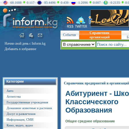
68.1688
0.117
85.4496
0.439
1.2096
0.007
0.2135
0.
Справочник
События
организаций
Б
Начни свой день с Inform.kg
Добавить в избранное
Категории
Справочник предприятий и организаци
Авто
Абитуриент - Шк
Агентства
Классического
Государственные учреждения
Образования
Домашние животные и растения
Досуг и развлечения
Информация, СМИ
Общее среднее образование
Кино, видео, аудио