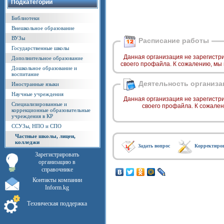
Подкатегории
Библиотеки
Внешкольное образование
ВУЗы
Расписание работы
Государственные школы
Данная организация не зарегистр
Дополнительное образование
своего профайла. К сожалению, мы
Дошкольное образование и
воспитание
Деятельность организа
Иностранные языки
Научные учреждения
Данная организация не зарегистр
Специализированные и
своего профайла. К сожале
коррекционные образовательные
учреждения в КР
ССУЗы, НПО и СПО
Частные школы, лицеи,
колледжи
Задать вопрос
Корректиро
Зарегистрировать
организацию в
справочнике
Контакты компании
Inform.kg
Техническая поддержка