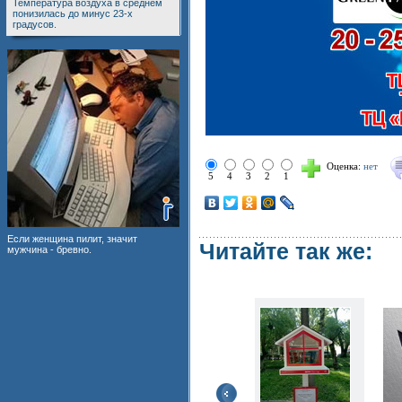
Температура воздуха в среднем
понизилась до минус 23-х
градусов.
Оценка:
нет
5
4
3
2
1
Если женщина пилит, значит
Читайте так же:
мужчина - бревно.