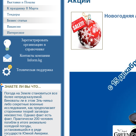
Акции
Выставки и Показы
К празднику 8 Марта
Тендеры
Новогодняя 
Бизнес статьи
Вакансии
Интересное
Зарегистрировать
организацию в
справочнике
Контакты компании
Inform.kg
Техническая поддержка
Погода на Земле становиться все
более непредсказуемой.
Виноваты ли в этом Эль-ниньо
либо секретные военные
исследования, как предполагают
сторонники теорий заговора-
неизвестно. Однако факт есть
факт. Практически 200 человек
погибли в итоге аномально
холодной погоды,
установившейся в ряде
государств Южной Америки.