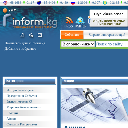
68.1688
0.117
85.4496
0.439
1.2096
0.007
0.2135
0.
События
Справочник организаций
Начни свой день с Inform.kg
Добавить в избранное
Категории
Акции
Исторические даты
Праздники и События
Бизнес новости КР
Мировые бизнес новости
Акции
Афиша
Скидки и Распродажи