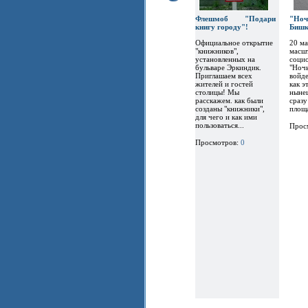
Флешмоб "Подари
"Но
книгу городу"!
Бишк
Официальное открытие
20 ма
"книжников",
масш
установленных на
социо
бульваре Эркиндик.
"Ночь
Приглашаем всех
войде
жителей и гостей
как э
столицы! Мы
нынеш
расскажем. как были
сразу
созданы "книжники",
площа
для чего и как ими
пользоваться...
Прос
Просмотров:
0