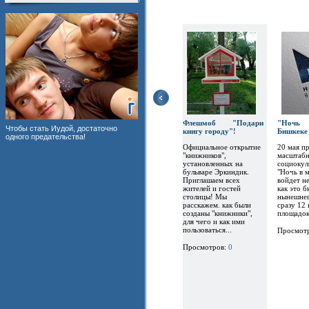
Флешмоб "Подари
"Ночь 
Чтобы стать Иудой, достаточно
книгу городу"!
Бишкеке
одного предательства!
Официальное открытие
20 мая п
"книжников",
масштабн
установленных на
социокул
бульваре Эркиндик.
"Ночь в м
Приглашаем всех
войдет н
жителей и гостей
как это б
столицы! Мы
нынешнег
расскажем. как были
сразу 12
созданы "книжники",
площадок
для чего и как ими
пользоваться...
Просмот
Просмотров:
0