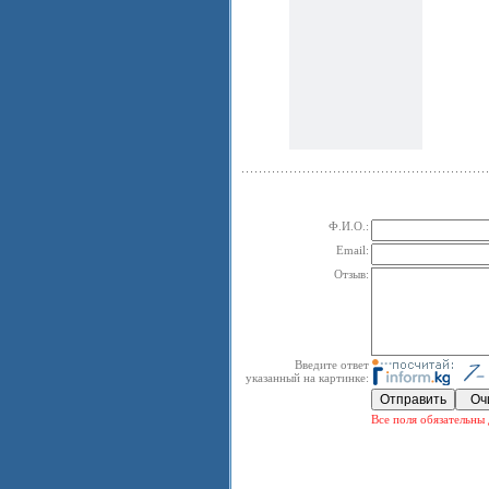
Ф.И.О.:
Email:
Отзыв:
Введите ответ
указанный на картинке:
Все поля обязательны 