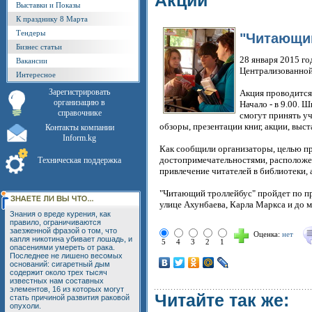
Акции
Выставки и Показы
К празднику 8 Марта
Тендеры
"Читающий
Бизнес статьи
28 января 2015 г
Вакансии
Централизованной 
Интересное
Зарегистрировать
Акция проводится 
организацию в
Начало - в 9.00. 
справочнике
смогут принять у
обзоры, презентации книг, акции, выст
Контакты компании
Inform.kg
Как сообщили организаторы, целью пр
достопримечательностями, расположен
Техническая поддержка
привлечение читателей в библиотеки, 
"Читающий троллейбус" пройдет по п
улице Ахунбаева, Карла Маркса и до 
Знания о вреде курения, как
правило, ограничиваются
заезженной фразой о том, что
Оценка:
нет
капля никотина убивает лошадь, и
5
4
3
2
1
опасениями умереть от рака.
Последнее не лишено весомых
оснований: сигаретный дым
содержит около трех тысяч
известных нам составных
элементов, 16 из которых могут
Читайте так же:
стать причиной развития раковой
опухоли.