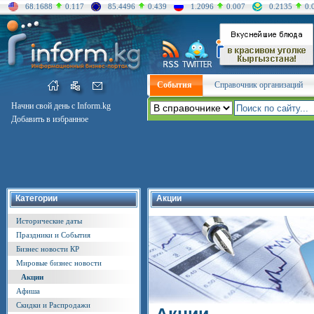
68.1688
0.117
85.4496
0.439
1.2096
0.007
0.2135
0.
События
Справочник организаций
Начни свой день с Inform.kg
Добавить в избранное
Категории
Акции
Исторические даты
Праздники и События
Бизнес новости КР
Мировые бизнес новости
Акции
Афиша
Скидки и Распродажи