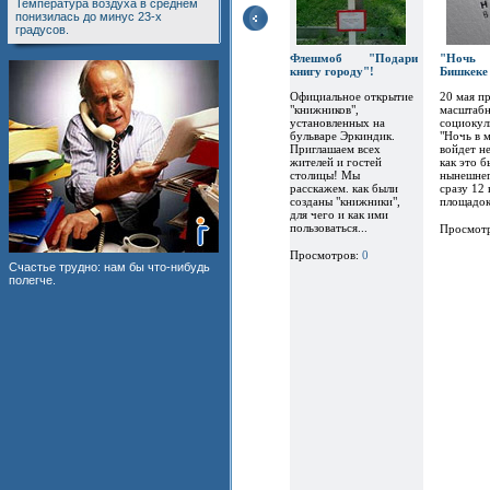
Температура воздуха в среднем
понизилась до минус 23-х
градусов.
Флешмоб "Подари
"Ночь 
книгу городу"!
Бишкеке
Официальное открытие
20 мая п
"книжников",
масштабн
установленных на
социокул
бульваре Эркиндик.
"Ночь в м
Приглашаем всех
войдет н
жителей и гостей
как это б
столицы! Мы
нынешнег
расскажем. как были
сразу 12
созданы "книжники",
площадок
для чего и как ими
пользоваться...
Просмот
Просмотров:
0
Счастье трудно: нам бы что-нибудь
полегче.