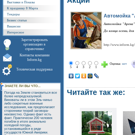
Акции
Выставки и Показы
К празднику 8 Марта
Тендеры
Автомойка 
Бизнес статьи
Автомойка "Арена"
Вакансии
До конца осени, для
Интересное
Зарегистрировать
организацию в
http://www.inform.k
справочнике
Контакты компании
Inform.kg
Оценка:
нет
5
4
3
2
1
Техническая поддержка
Читайте так же:
Погода на Земле становиться все
более непредсказуемой.
Виноваты ли в этом Эль-ниньо
либо секретные военные
исследования, как предполагают
сторонники теорий заговора-
неизвестно. Однако факт есть
факт. Практически 200 человек
погибли в итоге аномально
холодной погоды,
установившейся в ряде
государств Южной Америки.