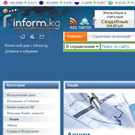
68.1688
0.117
85.4496
0.439
1.2096
0.007
0.2135
0.
События
Справочник организаций
Начни свой день с Inform.kg
Добавить в избранное
Категории
Акции
Исторические даты
Праздники и События
Бизнес новости КР
Мировые бизнес новости
Акции
Афиша
Скидки и Распродажи