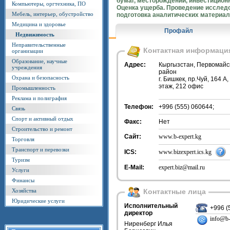
бумаг, месторождений, инвестицион
Компьютеры, оргтехника, ПО
Оценка ущерба. Проведение исслед
Мебель, интерьер, обустройство
подготовка аналитических материал
Медицина и здоровье
Профайл
Недвижимость
Неправительственные
Контактная информаци
организации
Образование, научные
Адрес:
Кыргызстан, Первомайс
учреждения
район
Охрана и безопасность
г. Бишкек, пр.Чуй, 164 А,
этаж, 212 офис
Промышленность
Реклама и полиграфия
Телефон:
+996 (555) 060644;
Связь
Спорт и активный отдых
Факс:
Нет
Строительство и ремонт
Сайт:
www.b-expert.kg
Торговля
Транспорт и перевозки
ICS:
www.bizexpert.ics.kg
Туризм
E-Mail:
expert.biz@mail.ru
Услуги
Финансы
Хозяйства
Контактные лица
Юридические услуги
Исполнительный
+996 (
директор
info@b-
Ниренберг Илья