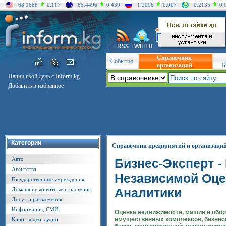
68.1688
0.117
85.4496
0.439
1.2096
0.007
0.2135
0.
Справочник
События
организаций
Б
Начни свой день с Inform.kg
Добавить в избранное
Категории
Справочник предприятий и организаци
Авто
Бизнес-Эксперт -
Агентства
Независимой Оце
Государственные учреждения
Аналитики
Домашние животные и растения
Досуг и развлечения
Информация, СМИ
Оценка недвижимости, машин и обор
имущественных комплексов, бизнес
Кино, видео, аудио