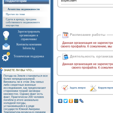
Борисович
Подкатегории
Агентства недвижимости
Прочее по теме
Сдача в аренду, продажа
собственного недвижимого
имущества
Зарегистрировать
Расписание работы
организацию в
справочнике
Данная организация не зарегистр
Контакты компании
своего профайла. К сожалению, мы
Inform.kg
Деятельность организа
Техническая поддержка
Данная организация не зарегистр
своего профайла. К сожале
Погода на Земле становиться все
более непредсказуемой.
Виноваты ли в этом Эль-ниньо
либо секретные военные
исследования, как предполагают
Задать вопрос
Корректиро
сторонники теорий заговора-
неизвестно. Однако факт есть
факт. Практически 200 человек
погибли в итоге аномально
холодной погоды,
установившейся в ряде
государств Южной Америки.
Температура воздуха в среднем