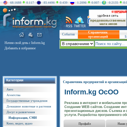
68.1688
0.117
85.4496
0.439
1.2096
0.007
0.2135
0.
Справочник
События
организаций
Б
Начни свой день с Inform.kg
Добавить в избранное
Категории
Справочник предприятий и организаци
Авто
Inform.kg ОсОО
Агентства
Государственные учреждения
Реклама в интернет и мобильном пр
Домашние животные и растения
Создание WEB сайтов. Создание и
презентационных дисков. Съемка и
Досуг и развлечения
услуги. Разработка программного об
Информация, СМИ
Кино, видео, аудио
Профайл
Наши 