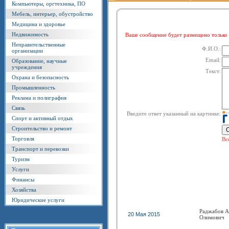
Компьютеры, оргтехника, ПО
Мебель, интерьер, обустройство
Медицина и здоровье
Недвижимость
Ваше сообщение будет размещено тольк
Неправительственные
Ф.И.О.:
организации
Email:
Образование, научные
учреждения
Текст:
Охрана и безопасность
Промышленность
Реклама и полиграфия
Связь
Введите ответ указанный на картинке:
Спорт и активный отдых
Строительство и ремонт
Торговля
Вс
Транспорт и перевозки
Туризм
Услуги
Финансы
Хозяйства
Юридические услуги
Раджабов А
20 Мая 2015
Олимович