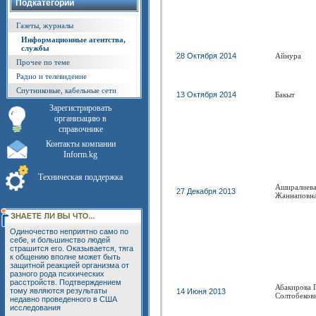
Подкатегории
Газеты, журналы
Информационные агентства,
службы
28 Октября 2014
Айнура
Прочее по теме
Радио и телевидение
Спутниковые, кабельные сети
13 Октября 2014
Бакыт
Зарегистрировать
организацию в
справочнике
Контакты компании
Inform.kg
Техническая поддержка
Аширалиева
27 Декабря 2013
Жаннаповн
Одиночество неприятно само по
себе, и большинство людей
страшится его. Оказывается, тяга
к общению вполне может быть
защитной реакцией организма от
разного рода психических
расстройств. Подтверждением
Абакирова 
тому являются результаты
14 Июня 2013
Солтобеков
недавно проведенного в США
исследования