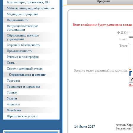
Профайл
Компьютеры, оргтехника, ПО
Мебель, интерьер, обустройство
Медицина и здоровье
Недвижимость
Ваше сообщение будет размещено тольк
Неправительственные
организации
Ф.И.О.:
Образование, научные
учреждения
Email:
Охрана и безопасность
Текст:
Промышленность
Реклама и полиграфия
Связь
Спорт и активный отдых
Введите ответ указанный на картинке:
Строительство и ремонт
Торговля
Вс
Транспорт и перевозки
Туризм
Услуги
Финансы
Хозяйства
Юридические услуги
Азизов Кар
14 Июня 2017
Бахтиярови