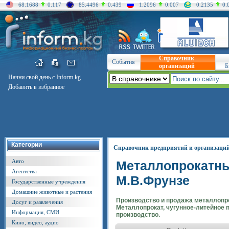
68.1688
0.117
85.4496
0.439
1.2096
0.007
0.2135
0.
Справочник
События
организаций
Б
Начни свой день с Inform.kg
Добавить в избранное
Категории
Справочник предприятий и организаци
Авто
Металлопрокатны
Агентства
М.В.Фрунзе
Государственные учреждения
Домашние животные и растения
Производство и продажа металлопро
Досуг и развлечения
Металлопрокат, чугунное-литейное 
Информация, СМИ
производство.
Кино, видео, аудио