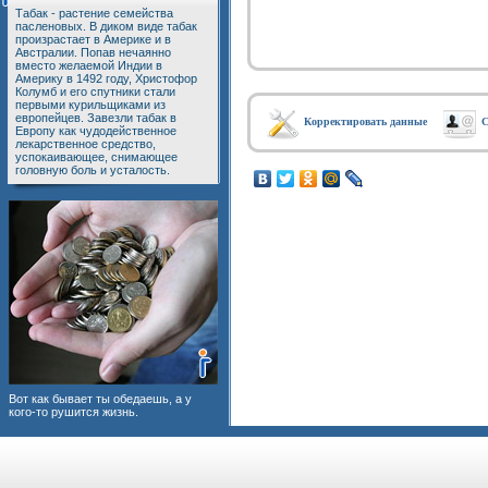
Табак - растение семейства
пасленовых. В диком виде табак
произрастает в Америке и в
Австралии. Попав нечаянно
вместо желаемой Индии в
Америку в 1492 году, Христофор
Колумб и его спутники стали
первыми курильщиками из
европейцев. Завезли табак в
Корректировать данные
С
Европу как чудодейственное
лекарственное средство,
успокаивающее, снимающее
головную боль и усталость.
Вот как бывает ты обедаешь, а у
кого-то рушится жизнь.