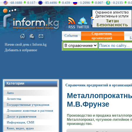
68.1688
0.117
85.4496
0.439
1.2096
0.007
0.2135
0.
Справочник
События
организаций
Б
Начни свой день с Inform.kg
Добавить в избранное
Категории
Справочник предприятий и организаци
Авто
Металлопрокатны
Агентства
М.В.Фрунзе
Государственные учреждения
Домашние животные и растения
Производство и продажа металлопро
Досуг и развлечения
Металлопрокат, чугунное-литейное 
Информация, СМИ
производство.
Кино, видео, аудио