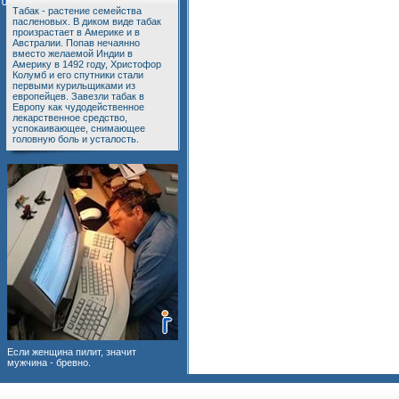
Табак - растение семейства
пасленовых. В диком виде табак
произрастает в Америке и в
Австралии. Попав нечаянно
вместо желаемой Индии в
Америку в 1492 году, Христофор
Колумб и его спутники стали
первыми курильщиками из
европейцев. Завезли табак в
Европу как чудодейственное
лекарственное средство,
успокаивающее, снимающее
головную боль и усталость.
Если женщина пилит, значит
мужчина - бревно.