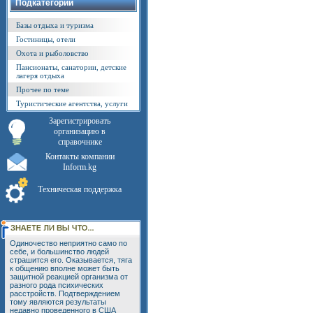
Подкатегории
Базы отдыха и туризма
Гостиницы, отели
Охота и рыболовство
Пансионаты, санатории, детские
лагеря отдыха
Прочее по теме
Туристические агентства, услуги
Зарегистрировать
организацию в
справочнике
Контакты компании
Inform.kg
Техническая поддержка
Одиночество неприятно само по
себе, и большинство людей
страшится его. Оказывается, тяга
к общению вполне может быть
защитной реакцией организма от
разного рода психических
расстройств. Подтверждением
тому являются результаты
недавно проведенного в США