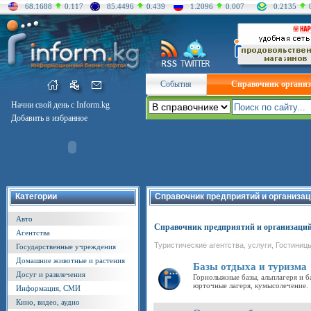
68.1688
0.117
85.4496
0.439
1.2096
0.007
0.2135
События
Справочник органи
Начни свой день с Inform.kg
Добавить в избранное
Категории
Справочник предприятий и организац
Авто
Справочник предприятий и организаци
Агентства
Туристические агентства, услуги, Гостиниц
Государственные учреждения
Домашние животные и растения
Базы отдыха и туризма
Досуг и развлечения
Горнолыжные базы, альплагеря и ба
юрточные лагеря, кумысолечение.
Информация, СМИ
Кино, видео, аудио