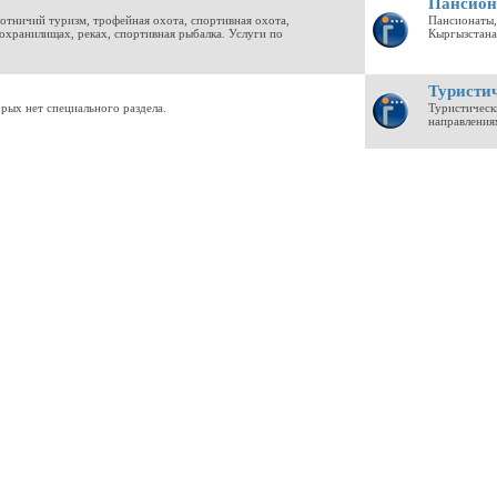
Пансиона
отничий туризм, трофейная охота, спортивная охота,
Пансионаты,
дохранилищах, реках, спортивная рыбалка. Услуги по
Кыргызстана
Туристич
орых нет специального раздела.
Туристическ
направления