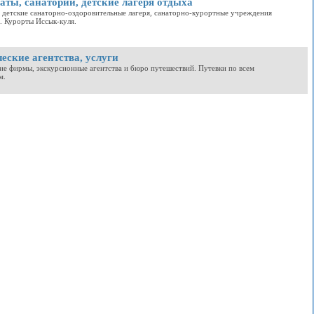
ты, санатории, детские лагеря отдыха
 детские санаторно-оздоровительные лагеря, санаторно-курортные учреждения
. Курорты Иссык-куля.
еские агентства, услуги
ие фирмы, экскурсионные агентства и бюро путешествий. Путевки по всем
м.