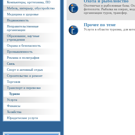
Охота и рыболовство
Компьютеры, оргтехника, ПО
Охотничьи и рыболовные базы. Ох
Мебель, интерьер, обустройство
фотоохота. Рыбалка на озерах, во
организации туров, трансфер.
Медицина и здоровье
Недвижимость
Прочее по теме
Неправительственные
Услуги в области туризма, для кот
организации
Образование, научные
учреждения
Охрана и безопасность
Промышленность
Реклама и полиграфия
Связь
Спорт и активный отдых
Строительство и ремонт
Торговля
Транспорт и перевозки
Туризм
Услуги
Финансы
Хозяйства
Юридические услуги