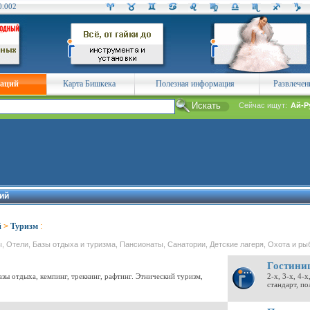
0.002
заций
Карта Бишкека
Полезная информация
Развлечен
Сейчас ищут:
Ай-Р
ий
й
>
Туризм
:
ы, Отели, Базы отдыха и туризма, Пансионаты, Санатории, Детские лагеря, Охота и рыб
Гостини
зы отдыха, кемпинг, треккинг, рафтинг. Этнический туризм,
2-х, 3-х, 4-
стандарт, по