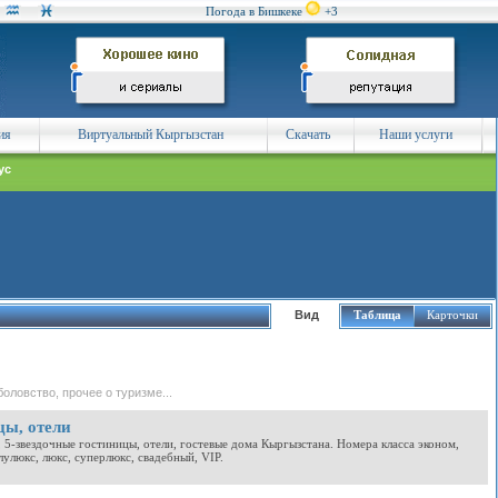
Погода в Бишкеке
+3
ия
Виртуальный Кыргызстан
Скачать
Наши услуги
ус
Вид
Таблица
Карточки
оловство, прочее о туризме...
цы, отели
х, 5-звездочные гостиницы, отели, гостевые дома Кыргызстана. Номера класса эконом,
лулюкс, люкс, суперлюкс, свадебный, VIP.