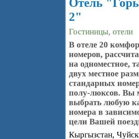
Отель "Гор
2"
Гостиницы, отели
В отеле 20 комфо
номеров, рассчит
на одноместное, т
двух местное раз
стандарных номер
полу-люксов. Вы 
выбрать любую к
номера в зависим
цели Вашей поезд
Кыргызстан, Чуйска