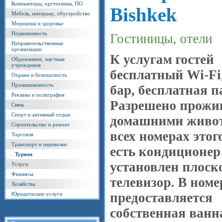
Компьютеры, оргтехника, ПО
Bishkek
Мебель, интерьер, обустройство
Медицина и здоровье
Недвижимость
Гостиницы, отели
Неправительственные
организации
К услугам гостей
Образование, научные
учреждения
бесплатный Wi-Fi,
Охрана и безопасность
Промышленность
бар, бесплатная п
Реклама и полиграфия
Разрешено прожи
Связь
Спорт и активный отдых
домашними живо
Строительство и ремонт
всех номерах этог
Торговля
Транспорт и перевозки
есть кондиционер
Туризм
установлен плос
Услуги
Финансы
телевизор. В номе
Хозяйства
предоставляется
Юридические услуги
собственная ванн