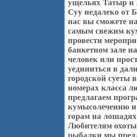
ущельях Татыр и
Суу недалеко от 
нас вы сможете н
самым свежим ку
провести меропри
банкетном зале на
человек или прос
уединиться в дали
городской суеты 
номерах класса л
предлагаем прог
кумысолечению и
горам на лошадях
Любителям охоты
рыбалки мы пред