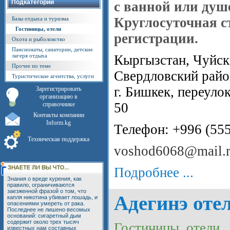
Подкатегории
с ванной или душ
Круглосуточная с
Базы отдыха и туризма
Гостиницы, отели
регистрации.
Охота и рыболовство
Пансионаты, санатории, детские
лагеря отдыха
Кыргызстан, Чуйска
Прочее по теме
Свердловский райо
Туристические агентства, услуги
г. Бишкек, переуло
Зарегистрировать
организацию в
50
справочнике
Контакты компании
Inform.kg
Телефон: +996 (55
Техническая поддержка
voshod6068@mail.
Подробнее ...
Знания о вреде курения, как
правило, ограничиваются
заезженной фразой о том, что
Адегинэ оте
капля никотина убивает лошадь, и
опасениями умереть от рака.
Последнее не лишено весомых
оснований: сигаретный дым
содержит около трех тысяч
Гостиницы, отели
известных нам составных