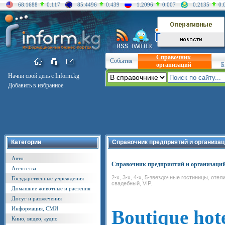
68.1688
0.117
85.4496
0.439
1.2096
0.007
0.2135
0.
Справочник
События
организаций
Б
Начни свой день с Inform.kg
Добавить в избранное
Категории
Справочник предприятий и организац
Авто
Справочник предприятий и организаци
Агентства
2-х, 3-х, 4-х, 5-звездочные гостиницы, оте
Государственные учреждения
свадебный, VIP.
Домашние животные и растения
Досуг и развлечения
Информация, СМИ
Boutique hote
Кино, видео, аудио