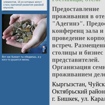
элементов, 16 из которых могут
стать причиной развития раковой
Предоставление
опухоли.
проживания в оте
"Адегинэ". Предо
конференц зала и
проведение корп
встреч. Размещени
столицы и бизнес
Вот как бывает ты обедаешь, а у
представителей.
кого-то рушится жизнь.
Организация семи
проживанием деле
Кыргызстан, Чуйска
Октябрьский район
г. Бишкек, ул. Кара