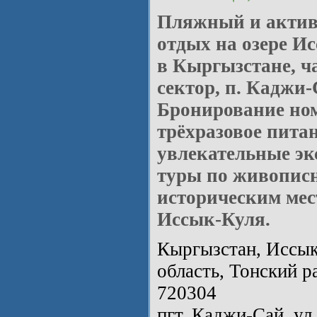
Пляжный и акти
отдых на озере И
в Кыргызстане, ч
сектор, п. Каджи-
Бронирование ном
трёхразовое питан
увлекательные эк
туры по живопис
историческим ме
Иссык-Куля.
Кыргызстан, Иссык
область, Тонский р
720304
пгт. Каджи-Сай, ул