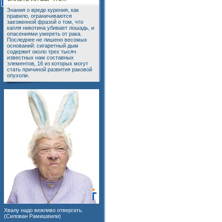
Знания о вреде курения, как
правило, ограничиваются
заезженной фразой о том, что
капля никотина убивает лошадь, и
опасениями умереть от рака.
Последнее не лишено весомых
оснований: сигаретный дым
содержит около трех тысяч
известных нам составных
элементов, 16 из которых могут
стать причиной развития раковой
опухоли.
Хвалу надо вежливо отвергать.
(Силован Рамишвили)