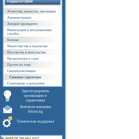
Подкатегории
Агентства, комиссии, инспекции
Администрации
Аппарат президента
Иммиграция и миграционные
службы
Кенеши
Министерства и ведомства
Посольства и консульства
Прокуратуры и суды
Прочее по теме
Санэпидемстанции
Силовые структуры
Социальные учреждения
Зарегистрировать
организацию в
справочнике
Контакты компании
Inform.kg
Техническая поддержка