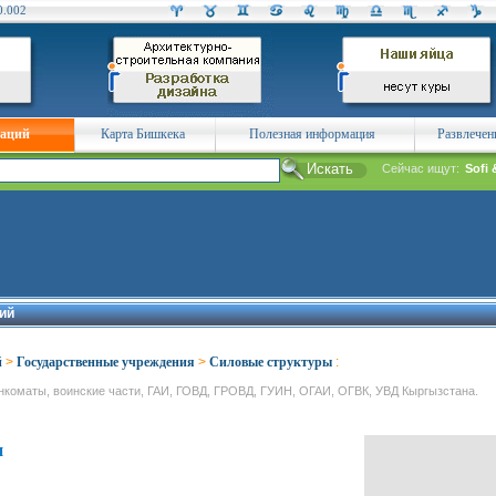
0.002
заций
Карта Бишкека
Полезная информация
Развлечен
Сейчас ищут:
Sofi 
ий
й
>
Государственные учреждения
>
Силовые структуры
:
нкоматы, воинские части, ГАИ, ГОВД, ГРОВД, ГУИН, ОГАИ, ОГВК, УВД Кыргызстана.
и