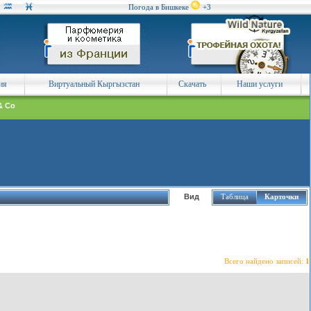
Погода в Бишкеке
+3
ия
Виртуальный Кыргызстан
Скачать
Наши услуги
& Co
Вид
Таблица
Карточки
Всего найдено записей:
1