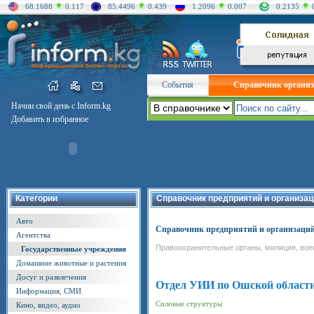
68.1688
0.117
85.4496
0.439
1.2096
0.007
0.2135
События
Справочник органи
Начни свой день с Inform.kg
Добавить в избранное
Категории
Справочник предприятий и организац
Авто
Справочник предприятий и организаци
Агентства
Правоохранительные органы, милиция, вое
Государственные учреждения
Домашние животные и растения
Досуг и развлечения
Отдел УИИ по Ошской област
Информация, СМИ
Силовые структуры
Кино, видео, аудио