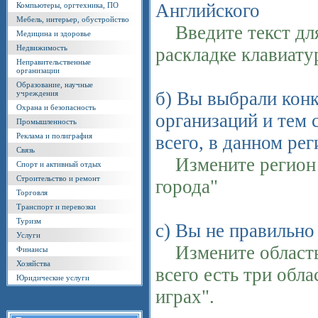
Английского
Компьютеры, оргтехника, ПО
Мебель, интерьер, обустройство
Введите текст для
Медицина и здоровье
Недвижимость
раскладке клавиат
Неправительственные
организации
Образование, научные
б) Вы выбрали конк
учреждения
Охрана и безопасность
организаций и тем 
Промышленность
Реклама и полиграфия
всего, в данном ре
Связь
Измените регион п
Спорт и активный отдых
Строительство и ремонт
города"
Торговля
Транспорт и перевозки
Туризм
с) Вы не правильно
Услуги
Измените область 
Финансы
Хозяйства
всего есть три обла
Юридические услуги
играх".