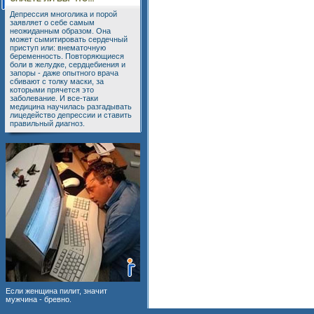
Депрессия многолика и порой
заявляет о себе самым
неожиданным образом. Она
может сымитировать сердечный
приступ или: внематочную
беременность. Повторяющиеся
боли в желудке, сердцебиения и
запоры - даже опытного врача
сбивают с толку маски, за
которыми прячется это
заболевание. И все-таки
медицина научилась разгадывать
лицедейство депрессии и ставить
правильный диагноз.
Если женщина пилит, значит
мужчина - бревно.