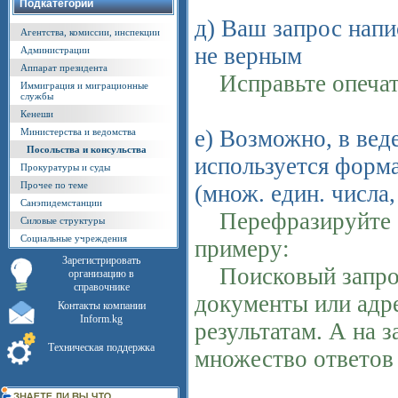
Подкатегории
д) Ваш запрос напи
Агентства, комиссии, инспекции
не верным
Администрации
Аппарат президента
Исправьте опечатк
Иммиграция и миграционные
службы
Кенеши
е) Возможно, в ве
Министерства и ведомства
Посольства и консульства
используется форма
Прокуратуры и суды
Прочее по теме
(множ. един. числа,
Санэпидемстанции
Перефразируйте св
Силовые структуры
Социальные учреждения
примеру:
Зарегистрировать
Поисковый запрос 
организацию в
справочнике
документы или адре
Контакты компании
Inform.kg
результатам. А на 
Техническая поддержка
множество ответов