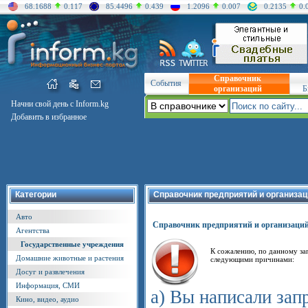
68.1688
0.117
85.4496
0.439
1.2096
0.007
0.2135
0.
Справочник
События
организаций
Б
Начни свой день с Inform.kg
Добавить в избранное
Категории
Справочник предприятий и организац
Авто
Справочник предприятий и организаци
Агентства
Государственные учреждения
К сожалению, по данному за
Домашние животные и растения
следующими причинами:
Досуг и развлечения
Информация, СМИ
а) Вы написали зап
Кино, видео, аудио