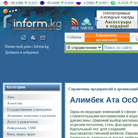
68.1688
0.117
85.4496
0.439
1.2096
0.007
0.2135
0.
Справочник
События
организаций
Б
Начни свой день с Inform.kg
Добавить в избранное
Категории
Справочник предприятий и организаци
Авто
Алимбек Ата Oc
Агентства
Государственные учреждения
Одна из ведущих компаний в сфере 
Домашние животные и растения
строительными материалами и изде
древесины. Широкий выбор материа
Досуг и развлечения
отделки потолков, стен, фасадов зд
Информация, СМИ
Идеальный лес для создания
высококачественной мебели. Евроваг
Кино, видео, аудио
паркетные, террасные доски, мебел