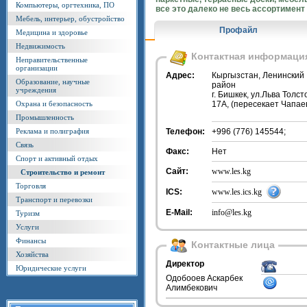
Компьютеры, оргтехника, ПО
все это далеко не весь ассортимент
Мебель, интерьер, обустройство
Профайл
Медицина и здоровье
Недвижимость
Контактная информаци
Неправительственные
организации
Адрес:
Кыргызстан, Ленинский
Образование, научные
район
учреждения
г. Бишкек, ул.Льва Толст
Охрана и безопасность
17А, (пересекает Чапае
Промышленность
Реклама и полиграфия
Телефон:
+996 (776) 145544;
Связь
Факс:
Нет
Спорт и активный отдых
Сайт:
www.les.kg
Строительство и ремонт
Торговля
ICS:
www.les.ics.kg
Транспорт и перевозки
E-Mail:
info@les.kg
Туризм
Услуги
Финансы
Контактные лица
Хозяйства
Директор
Юридические услуги
Одобооев Аскарбек
Алимбекович