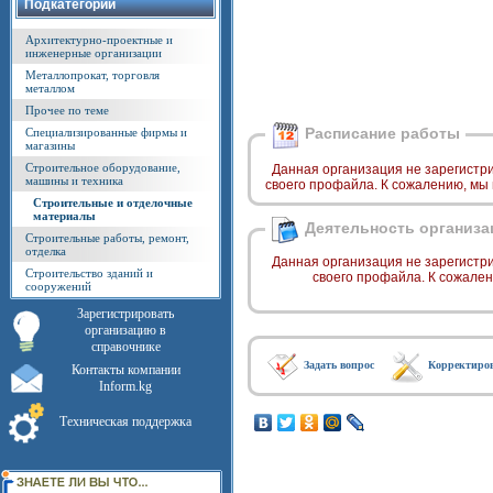
Подкатегории
Архитектурно-проектные и
инженерные организации
Металлопрокат, торговля
металлом
Прочее по теме
Расписание работы
Специализированные фирмы и
магазины
Строительное оборудование,
Данная организация не зарегистр
машины и техника
своего профайла. К сожалению, мы
Строительные и отделочные
материалы
Деятельность организа
Строительные работы, ремонт,
отделка
Данная организация не зарегистр
Строительство зданий и
своего профайла. К сожале
сооружений
Зарегистрировать
организацию в
справочнике
Задать вопрос
Корректиро
Контакты компании
Inform.kg
Техническая поддержка