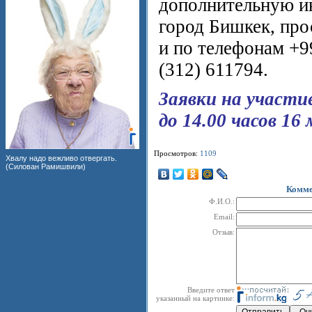
дополнительную и
город Бишкек, про
и по телефонам +9
(312) 611794.
Заявки на участи
до 14.00 часов 16 
Просмотров:
1109
Хвалу надо вежливо отвергать.
(Силован Рамишвили)
Комме
Ф.И.О.:
Email:
Отзыв:
Введите ответ
указанный на картинке: