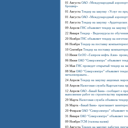
01 Августа
ОАО «Международный аэропорт «
брошюр»
01 Августа
Тендер на закупку «Услуг по пре
01 Августа
ОАО «Международный аэропорт «
01 Августа
Тендер на закупку «Аудиторских
09 Апреля
ГНС объявляет тендер на закупку
22 Января
Тендер - Видеокурсы по обучени
20 Ноября
ГНС объявляет тендер на изготов
06 Ноября
Тендер на поставку компьютерно
10 Сентября
Тендер на поставку компьютер
13 Июня
ОсОО «Газпром нефть Азия» провод
06 Июня
ОАО “Северэлектро” объявляет тенде
24 Мая
ГНС проведет открытый тендер на за
08 Мая
ОАО “Северэлектро” объявляет тендер
металлопраката...
24 Апреля
Тендер на закупку акцизных марок
18 Апреля
Налоговая служба Кыргызстана п
12 Апреля
ОАО «Бакай Банк» сообщает о про
выполнение работ по строительству парковк
29 Марта
Налоговая служба объявила тендер 
26 Марта
«Бакай Банк» приглашает заинтере
20 Февраля
ОАО “Северэлектро” объявляет те
31 Января
ОАО “Северэлектро” объявляет те
09 Ноября
ГСМ (талоны налив)
03 Августа
Тендер на закупку рабочих перч