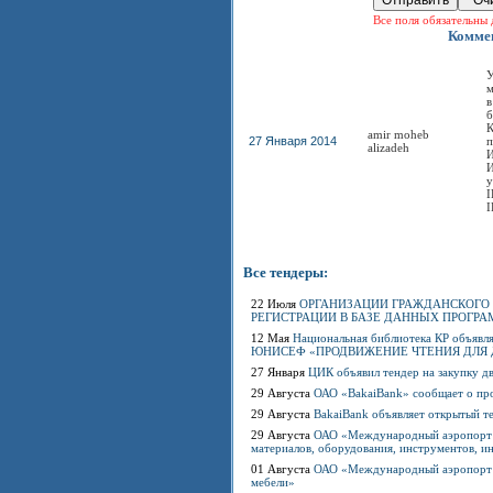
Все поля обязательны 
Коммен
У
м
в
б
К
amir moheb
27 Января 2014
п
alizadeh
И
И
у
I
Все тендеры:
22 Июля
ОРГАНИЗАЦИИ ГРАЖДАНСКОГО 
РЕГИСТРАЦИИ В БАЗЕ ДАННЫХ ПРОГР
12 Мая
Национальная библиотека КР объя
ЮНИСЕФ «ПРОДВИЖЕНИЕ ЧТЕНИЯ ДЛЯ 
27 Января
ЦИК объявил тендер на закупку 
29 Августа
ОАО «BakaiBank» сообщает о пр
29 Августа
BakaiBank объявляет открытый т
29 Августа
ОАО «Международный аэропорт «
материалов, оборудования, инструментов, и
01 Августа
ОАО «Международный аэропорт «
мебели»