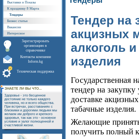
Тендеры
Выставки и Показы
К празднику 8 Марта
Тендеры
Тендер на 
Бизнес статьи
Вакансии
акцизных м
Интересное
Зарегистрировать
алкоголь и
организацию в
справочнике
Контакты компании
изделия
Inform.kg
Техническая поддержка
Государственная н
тендер на закупку
Здоровье - это бесценное
доставке акцизных
достояние не только каждого
человека, но и всего общества.
табачные изделия.
При встречах, расставаниях с
близкими и дорогими людьми мы
желаем им доброго и крепкого
здоровья, так как это - основное
Желающие принять 
условие и залог полноценной и
счастливой жизни.
получить полный 