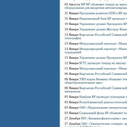
03 Августа
MP КР объявляет тендер на заку
оборудования для внедрения автоматизирован
31 Января
Программа развития ООН в КР про
31 Января
Национальный банк КР проводит т
19 Января
Управление делами Президента КР
19 Января
Управление делами Жогорку Кенеш
13 Января
Кыргызско-Российский Славянский
типографии
13 Января
Международный аэропорт «Манас»
13 Января
Международный аэропорт «Манас»
ограждений
13 Января
Управление делами Президента КР
12 Января
БГТС проводит тендер на закупку
11 Января
Международный аэропорт «Манас»
06 Января
Кыргызско-Российский Славянский
06 Января
УКП мэрии Бишкека объявляет тен
общеобразовательных школ
06 Января
Кыргызско-Российский Славянский
материалов
05 Января
Нацбанк КР проводит повторные 
03 Января
Республиканский диагностический
03 Января
ОАО «Национальная электрическая
03 Января
Социальный фонд КР объявляет те
27 Декабря
МП «Бишкекасфальтосервис» про
27 Декабря
ОАО «Электрические станции» пр