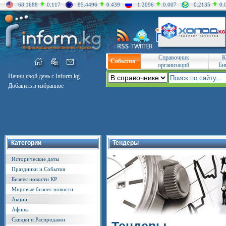
68.1688
0.117
85.4496
0.439
1.2096
0.007
0.2135
0.
Справочник
К
События
организаций
Би
Начни свой день с Inform.kg
Добавить в избранное
Категории
Тендеры
Исторические даты
Праздники и События
Бизнес новости КР
Мировые бизнес новости
Акции
Афиша
Скидки и Распродажи