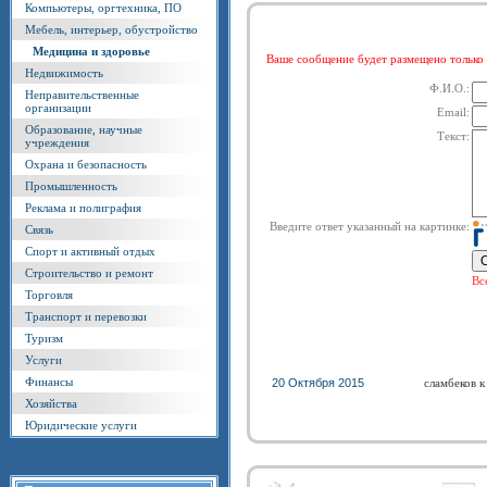
Компьютеры, оргтехника, ПО
Мебель, интерьер, обустройство
Медицина и здоровье
Ваше сообщение будет размещено тольк
Недвижимость
Ф.И.О.:
Неправительственные
организации
Email:
Образование, научные
Текст:
учреждения
Охрана и безопасность
Промышленность
Реклама и полиграфия
Введите ответ указанный на картинке:
Связь
Спорт и активный отдых
Строительство и ремонт
Вс
Торговля
Транспорт и перевозки
Туризм
Услуги
Финансы
20 Октября 2015
сламбеков к
Хозяйства
Юридические услуги