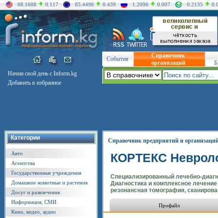
68.1688
0.117
85.4496
0.439
1.2096
0.007
0.2135
0.
Справочник
События
организаций
Б
Начни свой день с Inform.kg
Добавить в избранное
Категории
Справочник предприятий и организаци
Авто
КОРТЕКС Невроло
Агентства
Государственные учреждения
Cпециализированный лечебно-диагн
Домашние животные и растения
Диагностика и комплексное лечение
резонансная томография, сканирова
Досуг и развлечения
Информация, СМИ
Профайл
Кино, видео, аудио