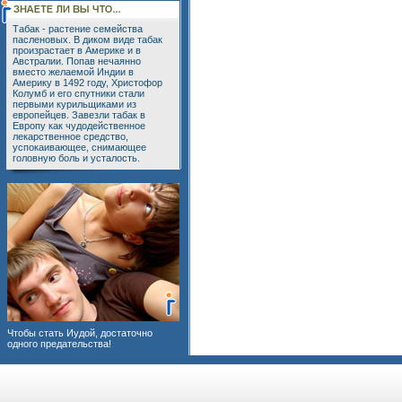
Табак - растение семейства
пасленовых. В диком виде табак
произрастает в Америке и в
Австралии. Попав нечаянно
вместо желаемой Индии в
Америку в 1492 году, Христофор
Колумб и его спутники стали
первыми курильщиками из
европейцев. Завезли табак в
Европу как чудодейственное
лекарственное средство,
успокаивающее, снимающее
головную боль и усталость.
Чтобы стать Иудой, достаточно
одного предательства!