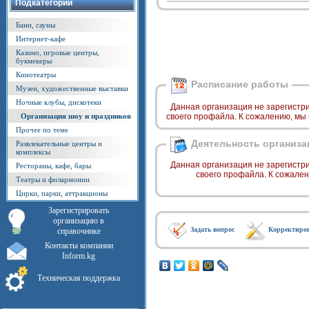
Подкатегории
Бани, сауны
Интернет-кафе
Казино, игровые центры,
букмекеры
Кинотеатры
Расписание работы
Музеи, художественные выставки
Ночные клубы, дискотеки
Данная организация не зарегистр
Организация шоу и праздников
своего профайла. К сожалению, мы
Прочее по теме
Деятельность организа
Развлекательные центры и
комплексы
Данная организация не зарегистр
Рестораны, кафе, бары
своего профайла. К сожале
Театры и филармонии
Цирки, парки, аттракционы
Зарегистрировать
организацию в
Задать вопрос
Корректиро
справочнике
Контакты компании
Inform.kg
Техническая поддержка