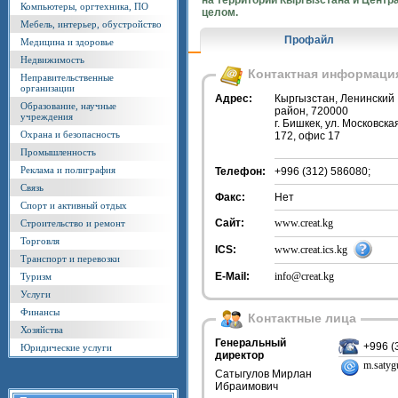
на территории Кыргызстана и Центр
Компьютеры, оргтехника, ПО
целом.
Мебель, интерьер, обустройство
Профайл
Медицина и здоровье
Недвижимость
Контактная информаци
Неправительственные
организации
Адрес:
Кыргызстан, Ленинский
Образование, научные
район, 720000
учреждения
г. Бишкек, ул. Московска
Охрана и безопасность
172, офис 17
Промышленность
Реклама и полиграфия
Телефон:
+996 (312) 586080;
Связь
Факс:
Нет
Спорт и активный отдых
Сайт:
www.creat.kg
Строительство и ремонт
Торговля
ICS:
www.creat.ics.kg
Транспорт и перевозки
E-Mail:
info@creat.kg
Туризм
Услуги
Финансы
Контактные лица
Хозяйства
Генеральный
+996 (
Юридические услуги
директор
m.satyg
Сатыгулов Мирлан
Ибраимович