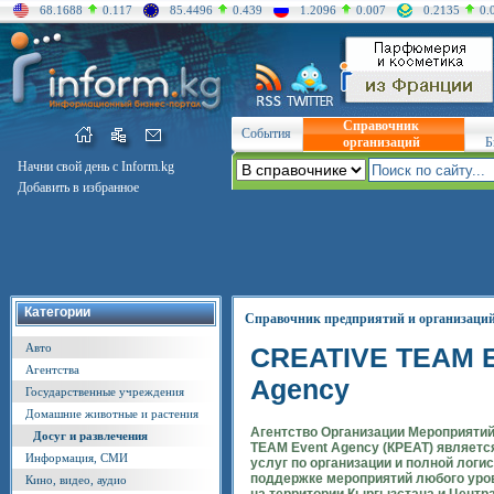
68.1688
0.117
85.4496
0.439
1.2096
0.007
0.2135
0.
Справочник
События
организаций
Б
Начни свой день с Inform.kg
Добавить в избранное
Категории
Справочник предприятий и организаци
Авто
CREATIVE TEAM E
Агентства
Agency
Государственные учреждения
Домашние животные и растения
Агентство Организации Мероприяти
Досуг и развлечения
TEAM Event Agency (КРЕАТ) являетс
Информация, СМИ
услуг по организации и полной логи
поддержке мероприятий любого уро
Кино, видео, аудио