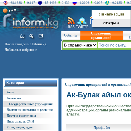
68.1688
0.117
85.4496
0.439
1.2096
0.007
0.2135
0.
Справочник
События
организаций
Б
Начни свой день с Inform.kg
Добавить в избранное
Категории
Справочник предприятий и организаци
Авто
Ак-Булак айыл о
Агентства
Государственные учреждения
Органы государственной и обществ
Домашние животные и растения
администрации, органы регионально
власти.
Досуг и развлечения
Информация, СМИ
Кино, видео, аудио
Профайл