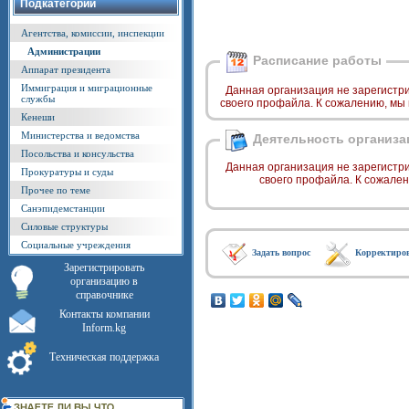
Подкатегории
Агентства, комиссии, инспекции
Администрации
Расписание работы
Аппарат президента
Иммиграция и миграционные
Данная организация не зарегистр
службы
своего профайла. К сожалению, мы
Кенеши
Министерства и ведомства
Деятельность организа
Посольства и консульства
Данная организация не зарегистр
Прокуратуры и суды
своего профайла. К сожале
Прочее по теме
Санэпидемстанции
Силовые структуры
Социальные учреждения
Задать вопрос
Корректиро
Зарегистрировать
организацию в
справочнике
Контакты компании
Inform.kg
Техническая поддержка