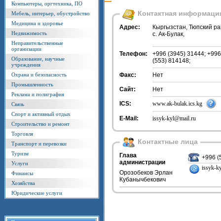
Компьютеры, оргтехника, ПО
Контактная информаци
Мебель, интерьер, обустройство
Медицина и здоровье
Адрес:
Кыргызстан, Тюпский р
Недвижимость
с. Ак-Булак,
Неправительственные
организации
Телефон:
+996 (3945) 31444; +996
Образование, научные
(553) 814148;
учреждения
Охрана и безопасность
Факс:
Нет
Промышленность
Сайт:
Нет
Реклама и полиграфия
ICS:
www.ak-bulak.ics.kg
Связь
Спорт и активный отдых
E-Mail:
issyk-kyl@mail.ru
Строительство и ремонт
Торговля
Контактные лица
Транспорт и перевозки
Туризм
Глава
+996 (
администрации
Услуги
issyk-k
Орозобеков Эрлан
Финансы
Кубанычбекович
Хозяйства
Юридические услуги