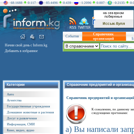
68.1688
0.117
85.4496
0.439
1.2096
0.007
0.2135
0.
Справочник
События
организаций
Б
Начни свой день с Inform.kg
Добавить в избранное
Категории
Справочник предприятий и организац
Авто
Справочник предприятий и организаци
Агентства
Государственные учреждения
К сожалению, по данному за
Домашние животные и растения
следующими причинами:
Досуг и развлечения
Информация, СМИ
а) Вы написали зап
Кино, видео, аудио