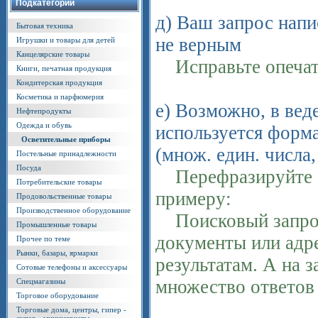
Подкатегории
д) Ваш запрос напи
Бытовая техника
не верным
Игрушки и товары для детей
Канцелярские товары
Исправьте опечатк
Книги, печатная продукция
Кондитерская продукция
Косметика и парфюмерия
е) Возможно, в ве
Нефтепродукты
Одежда и обувь
используется форма
Осветительные приборы
(множ. един. числа,
Постельные принадлежности
Посуда
Перефразируйте св
Потребительские товары
примеру:
Продовольственные товары
Производственное оборудование
Поисковый запрос 
Промышленные товары
документы или адре
Прочее по теме
Рынки, базары, ярмарки
результатам. А на 
Сотовые телефоны и аксессуары
множество ответов
Спецмагазины
Торговое оборудование
Торговые дома, центры, гипер -