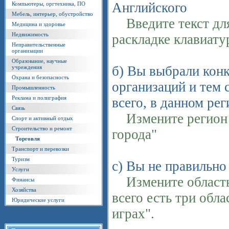
Английского
Компьютеры, оргтехника, ПО
Мебель, интерьер, обустройство
Введите текст для
Медицина и здоровье
Недвижимость
раскладке клавиат
Неправительственные
организации
Образование, научные
б) Вы выбрали конк
учреждения
Охрана и безопасность
организаций и тем 
Промышленность
Реклама и полиграфия
всего, в данном ре
Связь
Измените регион п
Спорт и активный отдых
Строительство и ремонт
города"
Торговля
Транспорт и перевозки
Туризм
с) Вы не правильно
Услуги
Измените область 
Финансы
Хозяйства
всего есть три обла
Юридические услуги
играх".