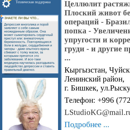
Целлюлит растяж
Техническая поддержка
Плоский живот бе
операций - Брази
Депрессия многолика и порой
заявляет о себе самым
попка - Увеличен
неожиданным образом. Она
может сымитировать сердечный
упругости и корр
приступ или: внематочную
беременность. Повторяющиеся
боли в желудке, сердцебиения и
груди - и другие 
запоры - даже опытного врача
сбивают с толку маски, за
...
которыми прячется это
заболевание. И все-таки
медицина научилась разгадывать
лицедейство депрессии и ставить
Кыргызстан, Чуйска
правильный диагноз.
Ленинский район,
г. Бишкек, ул.Рыск
Телефон: +996 (77
LStudioKG@mail.r
Подробнее ...