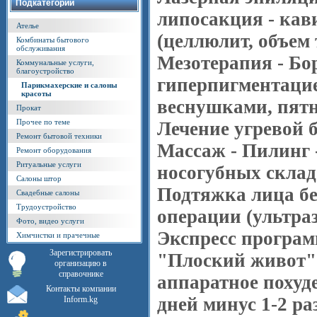
Подкатегории
липосакция - кав
Ателье
(целлюлит, объем 
Комбинаты бытового
обслуживания
Мезотерапия - Бо
Коммунальные услуги,
благоустройство
гиперпигментаци
Парикмахерские и салоны
красоты
веснушками, пятн
Прокат
Прочее по теме
Лечение угревой б
Ремонт бытовой техники
Массаж - Пилинг 
Ремонт оборудования
Ритуальные услуги
носогубных склад
Салоны штор
Подтяжка лица бе
Свадебные салоны
Трудоустройство
операции (ультраз
Фото, видео услуги
Экспресс програ
Химчистки и прачечные
Зарегистрировать
"Плоский живот" 
организацию в
справочнике
аппаратное похуд
Контакты компании
дней минус 1-2 ра
Inform.kg