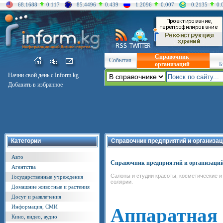
68.1688
0.117
85.4496
0.439
1.2096
0.007
0.2135
0.
Справочник
События
организаций
Б
Начни свой день с Inform.kg
Добавить в избранное
Категории
Справочник предприятий и организац
Авто
Справочник предприятий и организаци
Агентства
Салоны и студии красоты, косметические и
Государственные учреждения
солярии.
Домашние животные и растения
Досуг и развлечения
Информация, СМИ
Аппаратная
Кино, видео, аудио