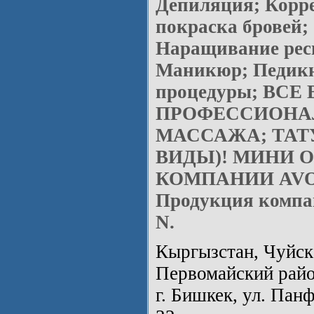
Депиляция; Корр
покраска бровей;
Наращивание рес
Маникюр; Педик
процедуры; ВСЕ
ПРОФЕССИОНА
МАССАЖА; ТАТ
ВИДЫ)! МИНИ 
КОМПАНИИ AVO
Продукция компа
N.
Кыргызстан, Чуйска
Первомайский райо
г. Бишкек, ул. Пан