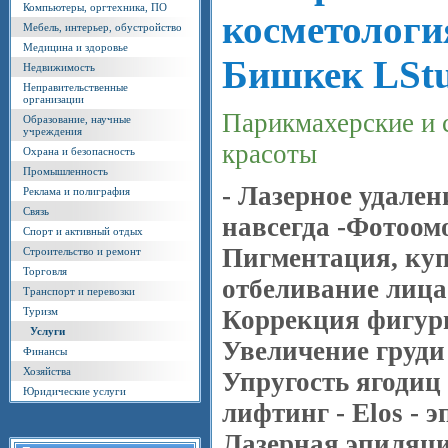
Компьютеры, оргтехника, ПО
косметологи
Мебель, интерьер, обустройство
Медицина и здоровье
Бишкек LStu
Недвижимость
Неправительственные
организации
Парикмахерские и 
Образование, научные
учреждения
красоты
Охрана и безопасность
Промышленность
- Лазерное удален
Реклама и полиграфия
Связь
навсегда -Фотоом
Спорт и активный отдых
Пигментация, куп
Строительство и ремонт
Торговля
отбеливание лица
Транспорт и перевозки
Туризм
Коррекция фигур
Услуги
Увеличение груди 
Финансы
Хозяйства
Упругость ягодиц 
Юридические услуги
лифтинг - Elos - 
Лазерная эпиляци