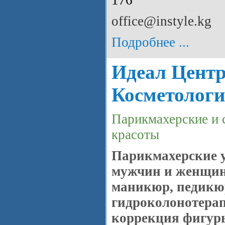
176
office@instyle.kg
Подробнее ...
Идеал Цент
Косметолог
Парикмахерские и 
красоты
Парикмахерские у
мужчин и женщин
маникюр, педикюр
гидроколонотера
коррекция фигур