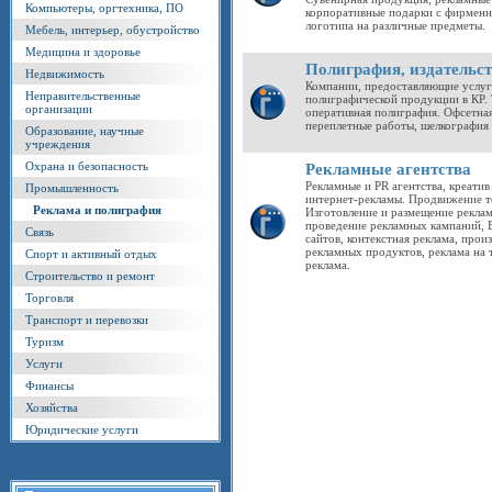
Компьютеры, оргтехника, ПО
корпоративные подарки с фирменн
логотипа на различные предметы.
Мебель, интерьер, обустройство
Медицина и здоровье
Полиграфия, издательс
Недвижимость
Компании, предоставляющие услуг
Неправительственные
полиграфической продукции в КР. 
организации
оперативная полиграфия. Офсетная
переплетные работы, шелкография и
Образование, научные
учреждения
Охрана и безопасность
Рекламные агентства
Рекламные и PR агентства, креатив
Промышленность
интернет-рекламы. Продвижение то
Реклама и полиграфия
Изготовление и размещение рекла
проведение рекламных кампаний, 
Связь
сайтов, контекстная реклама, про
рекламных продуктов, реклама на 
Спорт и активный отдых
реклама.
Строительство и ремонт
Торговля
Транспорт и перевозки
Туризм
Услуги
Финансы
Хозяйства
Юридические услуги