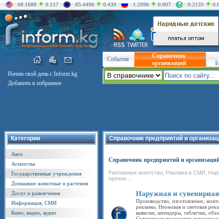
68.1688
0.117
85.4496
0.439
1.2096
0.007
0.2135
0.
Справочник
События
организаций
Б
Начни свой день с Inform.kg
Добавить в избранное
Категории
Справочник предприятий и организац
Авто
Справочник предприятий и организаци
Агентства
Рекламные агентства, Реклама в СМИ, Нару
Государственные учреждения
прочее...
Домашние животные и растения
Наружная и сувенирная
Досуг и развлечения
Производство, изготовление, мон
Информация, СМИ
рекламы. Неоновая и световая рекл
Кино, видео, аудио
вывески, штендеры, таблички, объ
Сувенирная продукция; рекламные 