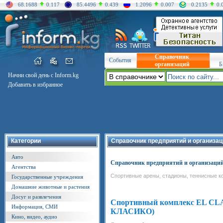
68.1688
0.117
85.4496
0.439
1.2096
0.007
0.2135
0.
Справочник
События
организаций
Б
Начни свой день с Inform.kg
Добавить в избранное
Категории
Справочник предприятий и организац
Авто
Справочник предприятий и организаци
Агентства
Спортивные арены, стадионы, теннисные к
Государственные учреждения
Домашние животные и растения
Досуг и развлечения
Спортивный комплекс EL CL
Информация, СМИ
КЛАСИКО)
Кино, видео, аудио