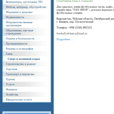
Спортивные базы и стадионы
Компьютеры, оргтехника, ПО
Два крытых мини-футбольных поля, кафе, 
Мебель, интерьер, обустройство
атрибутики "FAN SHOP", детская игровая к
Медицина и здоровье
футбольные секции.
Недвижимость
Кыргызстан, Чуйская область, Октябрьский ра
г. Бишкек, пер. Геологический
Неправительственные
организации
Телефон: +996 (558) 985555
Образование, научные
учреждения
football.elclasico@mail.ru
Охрана и безопасность
Подробнее ...
Промышленность
Реклама и полиграфия
Связь
Спорт и активный отдых
Строительство и ремонт
Торговля
Транспорт и перевозки
Туризм
Услуги
Финансы
Хозяйства
Юридические услуги