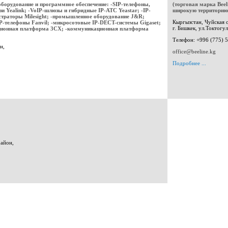
борудование и программное обеспечение: -SIP-телефоны,
(торговая марка Bee
и Yealink; -VoIP-шлюзы и гибридные IP-АТС Yeastar; -IP-
широкую территорию 
страторы Milesight; -промышленное оборудование J&R;
Кыргызстан, Чуйская 
IP-телефоны Fanvil; -микросотовые IP-DECT-системы Gigaset;
г. Бишкек, ул.Токтогул
ационная платформа 3CX; -коммуникационная платформа
Телефон: +996 (775) 
н,
office@beeline.kg
Подробнее ...
район,