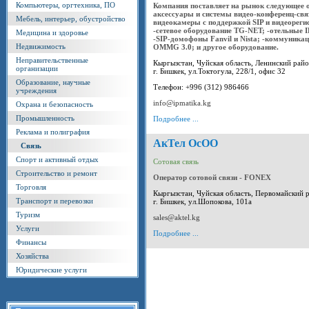
Компьютеры, оргтехника, ПО
Компания поставляет на рынок следующее о
аксессуары и системы видео-конференц-связ
Мебель, интерьер, обустройство
видеокамеры с поддержкой SIP и видеореги
-сетевое оборудование TG-NET; -отельные 
Медицина и здоровье
-SIP-домофоны Fanvil и Nista; -коммуник
Недвижимость
OMMG 3.0; и другое оборудование.
Неправительственные
Кыргызстан, Чуйская область, Ленинский райо
организации
г. Бишкек, ул.Токтогула, 228/1, офис 32
Образование, научные
Телефон: +996 (312) 986466
учреждения
info@ipmatika.kg
Охрана и безопасность
Промышленность
Подробнее ...
Реклама и полиграфия
АкТел ОсОО
Связь
Спорт и активный отдых
Сотовая связь
Строительство и ремонт
Оператор сотовой связи - FONEX
Торговля
Кыргызстан, Чуйская область, Первомайский 
Транспорт и перевозки
г. Бишкек, ул.Шопокова, 101а
Туризм
sales@aktel.kg
Услуги
Подробнее ...
Финансы
Хозяйства
Юридические услуги