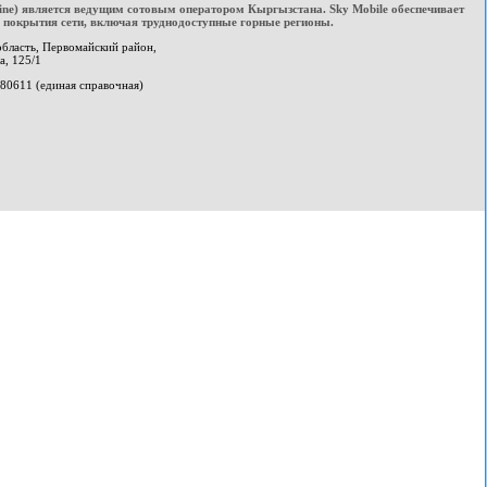
line) является ведущим сотовым оператором Кыргызстана. Sky Mobile обеспечивает
покрытия сети, включая труднодоступные горные регионы.
область, Первомайский район,
а, 125/1
580611 (единая справочная)