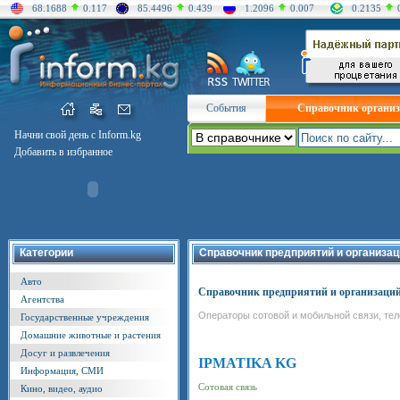
68.1688
0.117
85.4496
0.439
1.2096
0.007
0.2135
События
Справочник органи
Начни свой день с Inform.kg
Добавить в избранное
Категории
Справочник предприятий и организац
Авто
Справочник предприятий и организаци
Агентства
Операторы сотовой и мобильной связи, те
Государственные учреждения
Домашние животные и растения
Досуг и развлечения
IPMATIKA KG
Информация, СМИ
Сотовая связь
Кино, видео, аудио