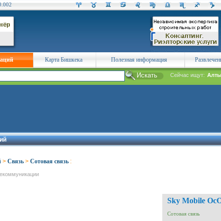
0.002
заций
Карта Бишкека
Полезная информация
Развлечен
Сейчас ищут:
Алты
ий
й
>
Связь
>
Сотовая связь
:
лекоммуникации
Sky Mobile Ос
Сотовая связь