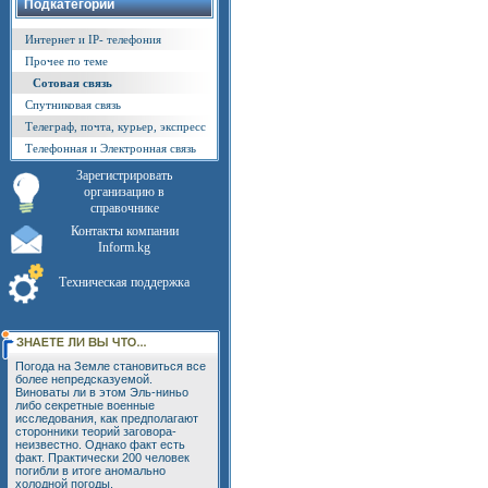
Подкатегории
Интернет и IP- телефония
Прочее по теме
Сотовая связь
Спутниковая связь
Телеграф, почта, курьер, экспресс
Телефонная и Электронная связь
Зарегистрировать
организацию в
справочнике
Контакты компании
Inform.kg
Техническая поддержка
Погода на Земле становиться все
более непредсказуемой.
Виноваты ли в этом Эль-ниньо
либо секретные военные
исследования, как предполагают
сторонники теорий заговора-
неизвестно. Однако факт есть
факт. Практически 200 человек
погибли в итоге аномально
холодной погоды,