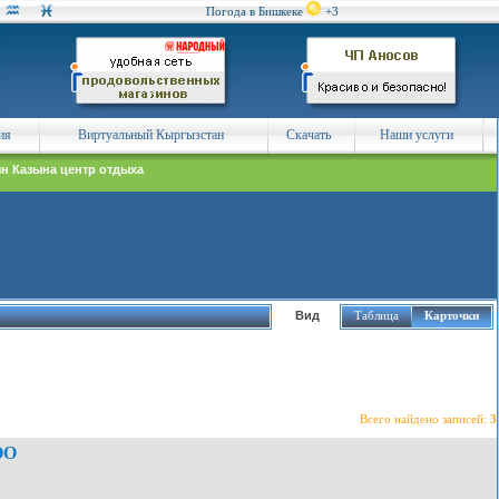
Погода в Бишкеке
+3
ия
Виртуальный Кыргызстан
Скачать
Наши услуги
н Казына центр отдыха
Вид
Таблица
Карточки
Всего найдено записей:
3
ОО