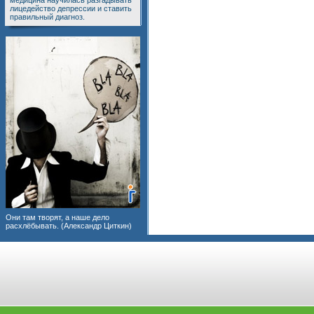
медицина научилась разгадывать
лицедейство депрессии и ставить
правильный диагноз.
Они там творят, а наше дело
расхлёбывать. (Александр Циткин)