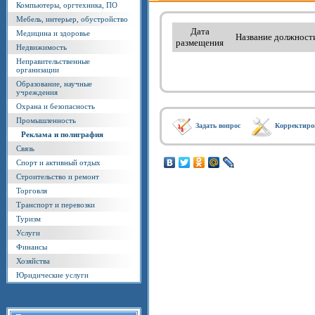
Компьютеры, оргтехника, ПО
Мебель, интерьер, обустройство
Дата
Медицина и здоровье
Название должност
размещения
Недвижимость
Неправительственные
организации
Образование, научные
учреждения
Охрана и безопасность
Промышленность
Задать вопрос
Корректиро
Реклама и полиграфия
Связь
Спорт и активный отдых
Строительство и ремонт
Торговля
Транспорт и перевозки
Туризм
Услуги
Финансы
Хозяйства
Юридические услуги