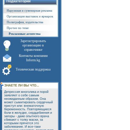
Подкатегории
Наружная и сувенирная реклама
Организация выставок и ярмарок
Полиграфия, издательства
Прочее по теме
Рекламные агентства
Зарегистрировать
организацию в
справочнике
Контакты компании
Inform.kg
Техническая поддержка
Депрессия многолика и порой
заявляет о себе самым
неожиданным образом. Она
может сымитировать сердечный
приступ или: внематочную
беременность. Повторяющиеся
боли в желудке, сердцебиения и
запоры - даже опытного врача
сбивают с толку маски, за
которыми прячется это
заболевание. И все-таки