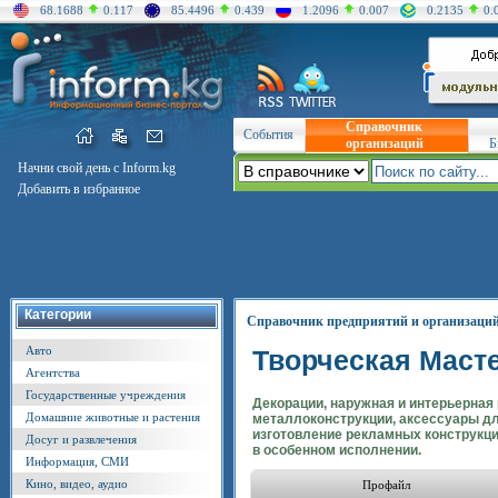
68.1688
0.117
85.4496
0.439
1.2096
0.007
0.2135
0.
Справочник
События
организаций
Б
Начни свой день с Inform.kg
Добавить в избранное
Категории
Справочник предприятий и организаци
Авто
Творческая Маст
Агентства
Государственные учреждения
Декорации, наружная и интерьерная
Домашние животные и растения
металлоконструкции, аксессуары дл
изготовление рекламных конструкц
Досуг и развлечения
в особенном исполнении.
Информация, СМИ
Кино, видео, аудио
Профайл