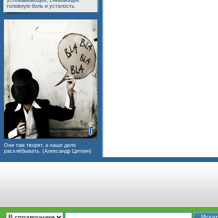
успокаивающее, снимающее
головную боль и усталость.
Они там творят, а наше дело
расхлёбывать. (Александр Циткин)