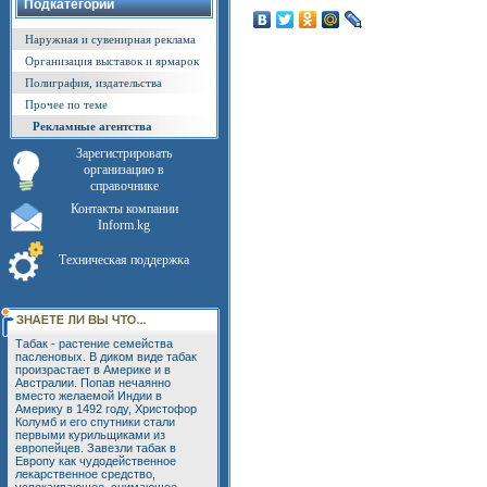
Подкатегории
Наружная и сувенирная реклама
Организация выставок и ярмарок
Полиграфия, издательства
Прочее по теме
Рекламные агентства
Зарегистрировать
организацию в
справочнике
Контакты компании
Inform.kg
Техническая поддержка
Табак - растение семейства
пасленовых. В диком виде табак
произрастает в Америке и в
Австралии. Попав нечаянно
вместо желаемой Индии в
Америку в 1492 году, Христофор
Колумб и его спутники стали
первыми курильщиками из
европейцев. Завезли табак в
Европу как чудодейственное
лекарственное средство,