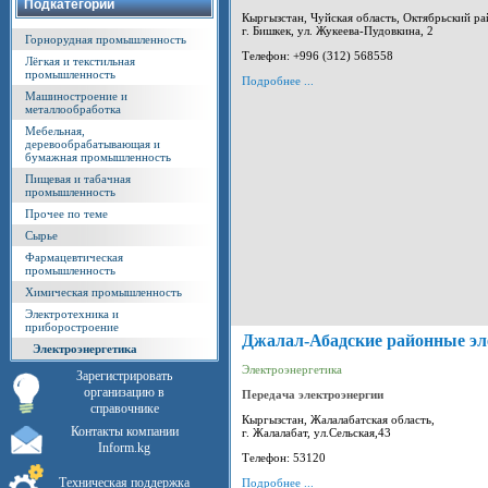
Подкатегории
Кыргызстан, Чуйская область, Октябрьский ра
г. Бишкек, ул. Жукеева-Пудовкина, 2
Горнорудная промышленность
Телефон: +996 (312) 568558
Лёгкая и текстильная
промышленность
Подробнее ...
Машиностроение и
металлообработка
Мебельная,
деревообрабатывающая и
бумажная промышленность
Пищевая и табачная
промышленность
Прочее по теме
Сырье
Фармацевтическая
промышленность
Химическая промышленность
Электротехника и
приборостроение
Джалал-Абадские районные эл
Электроэнергетика
Электроэнергетика
Зарегистрировать
организацию в
Передача электроэнергии
справочнике
Кыргызстан, Жалалабатская область,
Контакты компании
г. Жалалабат, ул.Сельская,43
Inform.kg
Телефон: 53120
Техническая поддержка
Подробнее ...