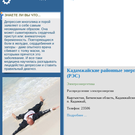
Депрессия многолика и порой
заявляет о себе самым
неожиданным образом. Она
может сымитировать сердечный
приступ или: внематочную
беременность. Повторяющиеся
боли в желудке, сердцебиения и
запоры - даже опытного врача
сбивают с толку маски, за
которыми прячется это
заболевание. И все-таки
медицина научилась разгадывать
лицедейство депрессии и ставить
правильный диагноз.
Кадамжайские районные энерг
(РЭС)
Электроэнергетика
Распределение электроэнергии
Кыргызстан, Баткенская область, Кадамжайски
п. Кадамжай,
Телефон: 23506
Подробнее ...