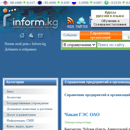
68.1688
0.117
85.4496
0.439
1.2096
0.007
0.2135
0.
Справочник
События
организаций
Б
Начни свой день с Inform.kg
Добавить в избранное
Категории
Справочник предприятий и организац
Авто
Справочник предприятий и организаци
Агентства
Государственные учреждения
Домашние животные и растения
Чакан ГЭС ОАО
Досуг и развлечения
Информация, СМИ
Электроэнергетика
Кино, видео, аудио
Кыргызстан, Чуйская область, Аламудунский 