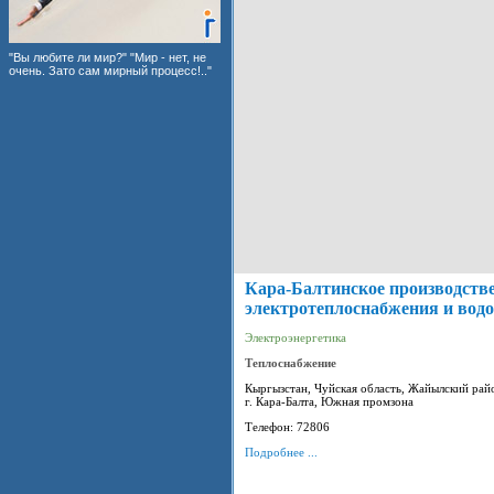
"Вы любите ли мир?" "Мир - нет, не
очень. Зато сам мирный процесс!.."
Кара-Балтинское производстве
электротеплоснабжения и вод
Электроэнергетика
Теплоснабжение
Кыргызстан, Чуйская область, Жайылский рай
г. Кара-Балта, Южная промзона
Телефон: 72806
Подробнее ...