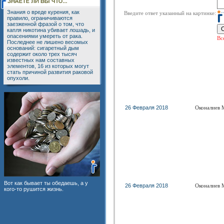
Знания о вреде курения, как
Введите ответ указанный на картинке:
правило, ограничиваются
заезженной фразой о том, что
капля никотина убивает лошадь, и
опасениями умереть от рака.
Вс
Последнее не лишено весомых
оснований: сигаретный дым
содержит около трех тысяч
известных нам составных
элементов, 16 из которых могут
стать причиной развития раковой
опухоли.
26 Февраля 2018
Оконалиев 
Вот как бывает ты обедаешь, а у
26 Февраля 2018
Оконалиев 
кого-то рушится жизнь.