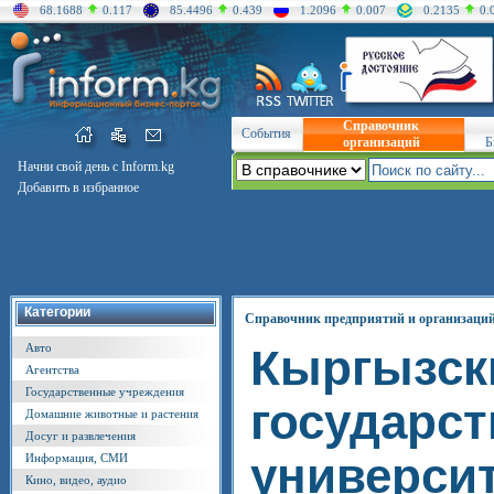
68.1688
0.117
85.4496
0.439
1.2096
0.007
0.2135
0.
Справочник
События
организаций
Б
Начни свой день с Inform.kg
Добавить в избранное
Категории
Справочник предприятий и организаци
Авто
Кыргызск
Агентства
Государственные учреждения
государс
Домашние животные и растения
Досуг и развлечения
универси
Информация, СМИ
Кино, видео, аудио