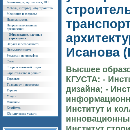
Компьютеры, оргтехника, ПО
строитель
Мебель, интерьер, обустройство
Медицина и здоровье
транспорт
Недвижимость
Неправительственные
организации
архитекту
Образование, научные
учреждения
Охрана и безопасность
Исанова 
Промышленность
Реклама и полиграфия
Связь
Высшее образо
Спорт и активный отдых
Строительство и ремонт
КГУСТА: - Инст
Торговля
Транспорт и перевозки
дизайна; - Инс
Туризм
информационны
Услуги
Финансы
Институт и ко
Хозяйства
Юридические услуги
инновационных
Институт строи