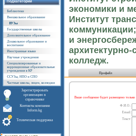
Подкатегории
экономики и м
Библиотеки
Институт тран
Внешкольное образование
ВУЗы
коммуникации; 
Государственные школы
Дополнительное образование
и энергосбере
Дошкольное образование и
воспитание
архитектурно-
Иностранные языки
Научные учреждения
колледж.
Специализированные и
коррекционные образовательные
учреждения в КР
Профайл
ССУЗы, НПО и СПО
Частные школы, лицеи, колледжи
Зарегистрировать
организацию в
Ваше сообщение будет размещено тольк
справочнике
Контакты компании
Ф.И.О.:
Inform.kg
Email:
Текст:
Техническая поддержка