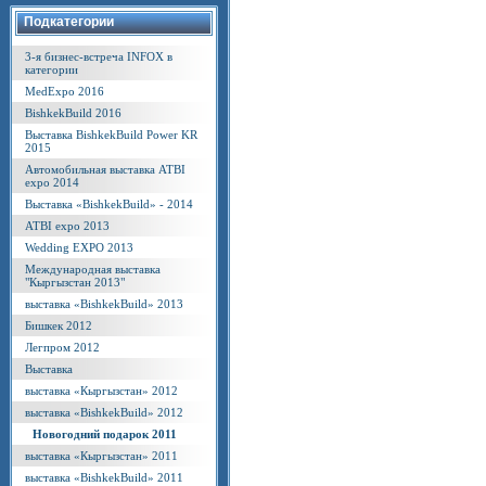
Подкатегории
3-я бизнес-встреча INFOX в
категории
MedExpo 2016
BishkekBuild 2016
Выставка BishkekBuild Power KR
2015
Автомобильная выставка ATBI
expo 2014
Выставка «BishkekBuild» - 2014
ATBI expo 2013
Wedding EXPO 2013
Международная выставка
"Кыргызстан 2013"
выставка «BishkekBuild» 2013
Бишкек 2012
Легпром 2012
Выставка
выставка «Кыргызстан» 2012
выставка «BishkekBuild» 2012
Новогодний подарок 2011
выставка «Кыргызстан» 2011
выставка «BishkekBuild» 2011