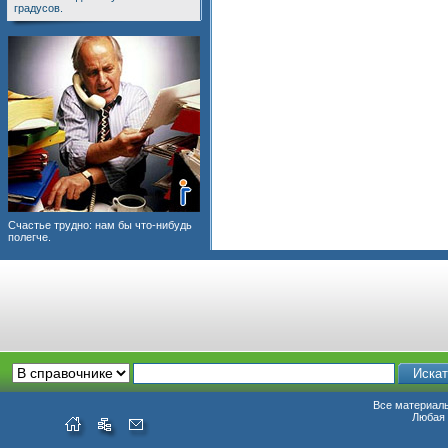
градусов.
Счастье трудно: нам бы что-нибудь
полегче.
Все материалы
Любая 