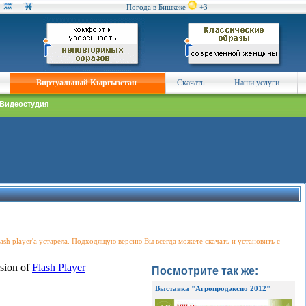
Погода в Бишкеке
+3
Виртуальный Кыргызстан
Скачать
Наши услуги
Видеостудия
Flash player'a устарела. Подходящую версию Вы всегда можете скачать и установить с
Посмотрите так же:
Выставка "Агропродэкспо 2012"