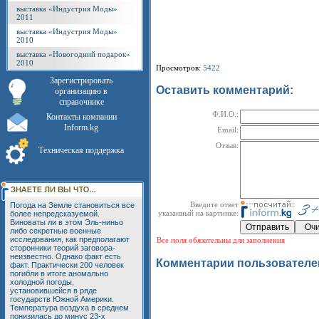
выставка «Индустрия Моды»
2011
выставка «Индустрия Моды»
2010
выставка «Новогодний подарок»
2010
Просмотров:
5422
Зарегистрировать
Оставить комментарий:
организацию в
справочнике
Ф.И.О.:
Контакты компании
Inform.kg
Email:
Отзыв:
Техническая поддержка
Введите ответ
Погода на Земле становиться все
указанный на картинке:
более непредсказуемой.
Виноваты ли в этом Эль-ниньо
либо секретные военные
исследования, как предполагают
Все поля обязательны для заполнения
сторонники теорий заговора-
неизвестно. Однако факт есть
Комментарии пользователе
факт. Практически 200 человек
погибли в итоге аномально
холодной погоды,
установившейся в ряде
государств Южной Америки.
Температура воздуха в среднем
понизилась до минус 23-х