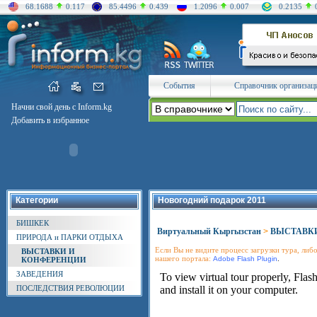
68.1688
0.117
85.4496
0.439
1.2096
0.007
0.2135
События
Справочник организац
Начни свой день с Inform.kg
Добавить в избранное
Категории
Новогодний подарок 2011
БИШКЕК
Виртуальный Кыргызстан
>
ВЫСТАВК
ПРИРОДА и ПАРКИ ОТДЫХА
Если Вы не видите процесс загрузки тура, либо
ВЫСТАВКИ И
нашего портала:
.
Adobe Flash Plugin
КОНФЕРЕНЦИИ
ЗАВЕДЕНИЯ
ПОСЛЕДСТВИЯ РЕВОЛЮЦИИ