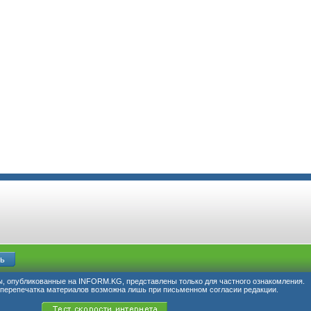
, опубликованные на INFORM.KG, представлены только для частного ознакомления.
перепечатка материалов возможна лишь при письменном согласии редакции.