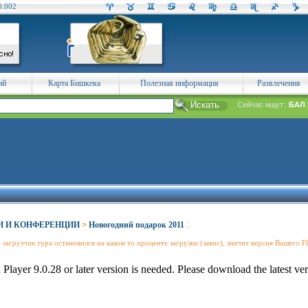
0.002
ий
Карта Бишкека
Полезная информация
Развлечения
Сейчас ищут:
БАЛ 
И И КОНФЕРЕНЦИИ
>
Новогодний подарок 2011
:
 загрузчик тура остановился на каком то проценте загрузки (завис), значит версия Вашего 