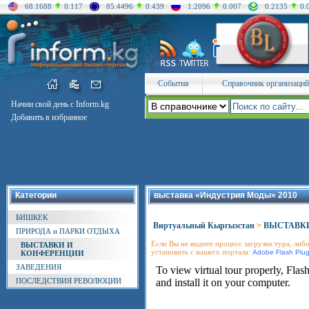
68.1688
0.117
85.4496
0.439
1.2096
0.007
0.2135
0.
События
Справочник организаций
Начни свой день с Inform.kg
Добавить в избранное
Категории
выставка «Индустрия Моды» 2010
БИШКЕК
Виртуальный Кыргызстан
>
ВЫСТАВК
ПРИРОДА и ПАРКИ ОТДЫХА
Если Вы не видите процесс загрузки тура, либо
ВЫСТАВКИ И
установить с нашего портала:
Adobe Flash Plug
КОНФЕРЕНЦИИ
ЗАВЕДЕНИЯ
ПОСЛЕДСТВИЯ РЕВОЛЮЦИИ