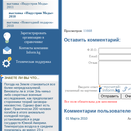
выставка «Индустрия Моды»
2011
выставка «Индустрия Моды»
2010
выставка «Новогодний подарок»
2010
Просмотров:
11668
Зарегистрировать
организацию в
Оставить комментарий:
справочнике
Контакты компании
Ф.И.О.:
Inform.kg
Email:
Техническая поддержка
Отзыв:
Погода на Земле становиться все
Введите ответ
более непредсказуемой.
указанный на картинке:
Виноваты ли в этом Эль-ниньо
либо секретные военные
исследования, как предполагают
Все поля обязательны для заполнения
сторонники теорий заговора-
неизвестно. Однако факт есть
факт. Практически 200 человек
Комментарии пользователе
погибли в итоге аномально
холодной погоды,
01 Марта 2010
А
установившейся в ряде
государств Южной Америки.
Температура воздуха в среднем
понизилась до минус 23-х