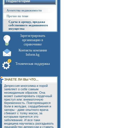
Подкатегории
Агентства недвижимости
Прочее по теме
Сдача в аренду, продажа
собственного недвижимого
имущества
Зарегистрировать
организацию в
справочнике
Контакты компании
Inform.kg
Техническая поддержка
Депрессия многолика и порой
заявляет о себе самым
неожиданным образом. Она
может сымитировать сердечный
приступ или: внематочную
беременность. Повторяющиеся
боли в желудке, сердцебиения и
запоры - даже опытного врача
сбивают с толку маски, за
которыми прячется это
заболевание. И все-таки
медицина научилась разгадывать
лицедейство депрессии и ставить