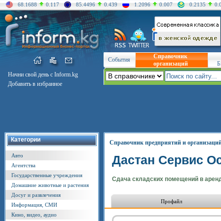
68.1688
0.117
85.4496
0.439
1.2096
0.007
0.2135
0.
Справочник
События
организаций
Б
Начни свой день с Inform.kg
Добавить в избранное
Категории
Справочник предприятий и организаци
Авто
Дастан Сервис О
Агентства
Государственные учреждения
Сдача складских помещений в аренд
Домашние животные и растения
Досуг и развлечения
Профайл
Информация, СМИ
Кино, видео, аудио