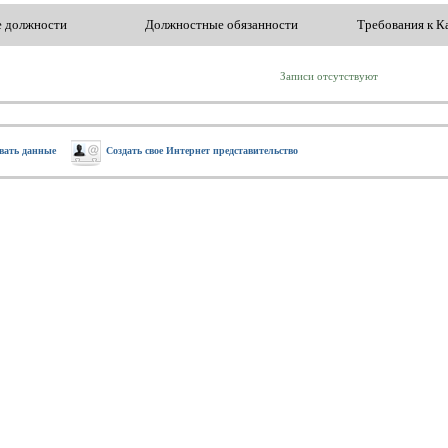
е должности
Должностные обязанности
Требования к К
Записи отсутствуют
вать данные
Создать свое Интернет представительство