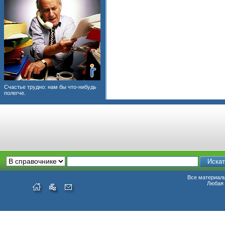
Счастье трудно: нам бы что-нибудь
полегче.
Все материалы
Любая 