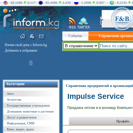
68.1688
0.117
85.4496
0.439
1.2096
0.007
0.2135
События
Справочник органи
Начни свой день с Inform.kg
Добавить в избранное
Категории
Справочник предприятий и организаци
Авто
Impulse Service
Агентства
Государственные учреждения
Продажа оптом и в розницу Компьют
Домашние животные и растения
Досуг и развлечения
Профайл
Информация, СМИ
Кино, видео, аудио