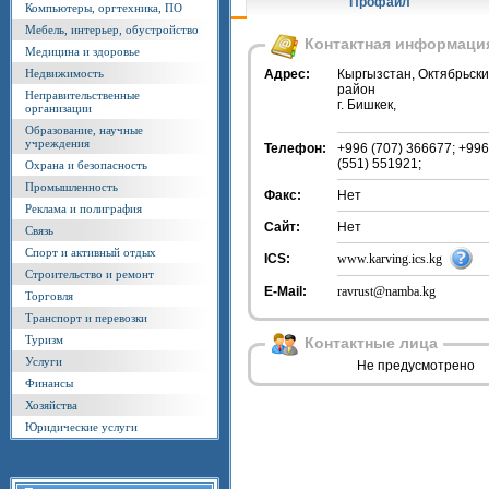
Профайл
Компьютеры, оргтехника, ПО
Мебель, интерьер, обустройство
Контактная информаци
Медицина и здоровье
Недвижимость
Адрес:
Кыргызстан, Октябрьск
район
Неправительственные
г. Бишкек,
организации
Образование, научные
учреждения
Телефон:
+996 (707) 366677; +996
(551) 551921;
Охрана и безопасность
Промышленность
Факс:
Нет
Реклама и полиграфия
Сайт:
Нет
Связь
Спорт и активный отдых
ICS:
www.karving.ics.kg
Строительство и ремонт
E-Mail:
ravrust@namba.kg
Торговля
Транспорт и перевозки
Туризм
Контактные лица
Услуги
Не предусмотрено
Финансы
Хозяйства
Юридические услуги