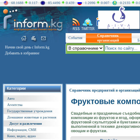
68.1688
0.117
85.4496
0.439
1.2096
0.007
0.2135
0.
Справочник
События
организаций
Б
Начни свой день с Inform.kg
Добавить в избранное
Категории
Справочник предприятий и организаци
Авто
Фруктовые комп
Агентства
Государственные учреждения
Свадебные и праздничные съедобны
Домашние животные и растения
композиции из фруктов и ягод, офо
фруктовой скульптурой и букетами и
Досуг и развлечения
выполненной в технике декоративно
Информация, СМИ
овощам и фруктам.
Кино, видео, аудио