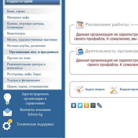
Подкатегории
Бани, сауны
Интернет-кафе
Казино, игровые центры,
Расписание работы
букмекеры
Кинотеатры
Данная организация не зарегистр
своего профайла. К сожалению, мы
Музеи, художественные выставки
Ночные клубы, дискотеки
Деятельность организа
Организация шоу и праздников
Прочее по теме
Данная организация не зарегистр
Развлекательные центры и
своего профайла. К сожале
комплексы
Рестораны, кафе, бары
Театры и филармонии
Цирки, парки, аттракционы
Задать вопрос
Корректиро
Зарегистрировать
организацию в
справочнике
Контакты компании
Inform.kg
Техническая поддержка