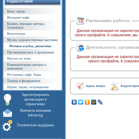
Подкатегории
Бани, сауны
Интернет-кафе
Расписание работы
Казино, игровые центры,
букмекеры
Данная организация не зарегистр
Кинотеатры
своего профайла. К сожалению, мы
Музеи, художественные выставки
Ночные клубы, дискотеки
Деятельность организа
Организация шоу и праздников
Данная организация не зарегистр
Прочее по теме
своего профайла. К сожале
Развлекательные центры и
комплексы
Рестораны, кафе, бары
Театры и филармонии
Задать вопрос
Корректиро
Цирки, парки, аттракционы
Зарегистрировать
организацию в
справочнике
Контакты компании
Inform.kg
Техническая поддержка