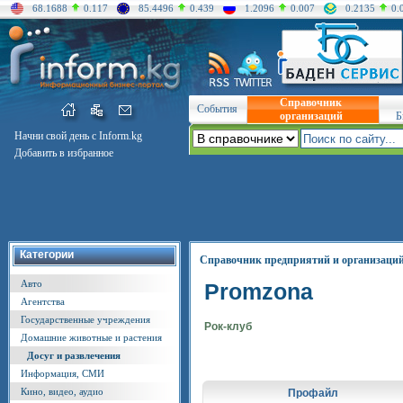
68.1688
0.117
85.4496
0.439
1.2096
0.007
0.2135
0.
Справочник
События
организаций
Б
Начни свой день с Inform.kg
Добавить в избранное
Категории
Справочник предприятий и организаци
Авто
Promzona
Агентства
Государственные учреждения
Рок-клуб
Домашние животные и растения
Досуг и развлечения
Информация, СМИ
Кино, видео, аудио
Профайл