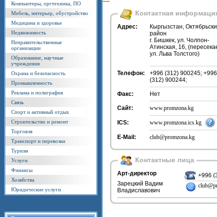
Компьютеры, оргтехника, ПО
Контактная информаци
Мебель, интерьер, обустройство
Медицина и здоровье
Адрес:
Кыргызстан, Октябрьск
Недвижимость
район
г. Бишкек, ул. Чолпон-
Неправительственные
Атинская, 16, (пересека
организации
ул. Льва Толстого)
Образование, научные
учреждения
Телефон:
+996 (312) 900245; +996
Охрана и безопасность
(312) 900244;
Промышленность
Реклама и полиграфия
Факс:
Нет
Связь
Сайт:
www.promzona.kg
Спорт и активный отдых
Строительство и ремонт
ICS:
www.promzona.ics.kg
Торговля
E-Mail:
club@promzona.kg
Транспорт и перевозки
Туризм
Контактные лица
Услуги
Финансы
Арт-директор
+996 (
Хозяйства
Зарецкий Вадим
club@p
Юридические услуги
Владиславович