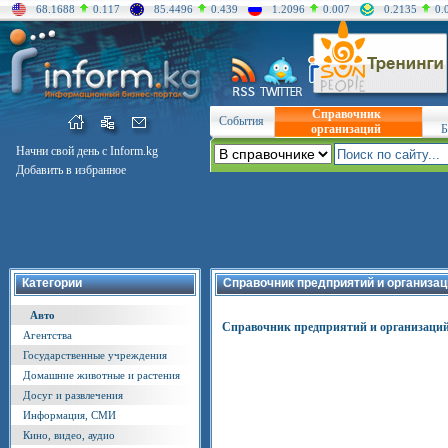
68.1688
0.117
85.4496
0.439
1.2096
0.007
0.2135
0.
Справочник
События
организаций
Б
Начни свой день с Inform.kg
Добавить в избранное
Категории
Справочник предприятий и организац
Авто
Справочник предприятий и организаци
Агентства
Государственные учреждения
Домашние животные и растения
Досуг и развлечения
Информация, СМИ
Кино, видео, аудио