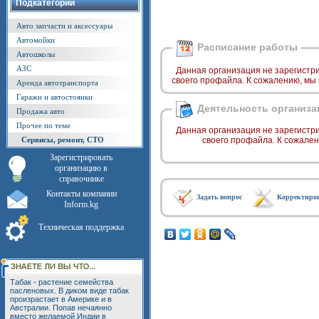
Подкатегории
Авто запчасти и аксессуары
Автомойки
Расписание работы
Автошколы
АЗС
Данная организация не зарегистр
своего профайла. К сожалению, мы
Аренда автотранспорта
Гаражи и автостоянки
Деятельность организа
Продажа авто
Прочее по теме
Данная организация не зарегистр
Сервисы, ремонт, СТО
своего профайла. К сожале
Зарегистрировать
организацию в
справочнике
Контакты компании
Задать вопрос
Корректиро
Inform.kg
Техническая поддержка
Табак - растение семейства
пасленовых. В диком виде табак
произрастает в Америке и в
Австралии. Попав нечаянно
вместо желаемой Индии в