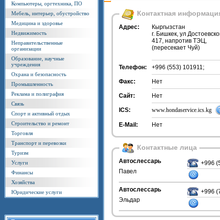
Компьютеры, оргтехника, ПО
Контактная информаци
Мебель, интерьер, обустройство
Медицина и здоровье
Адрес:
Кыргызстан
Недвижимость
г. Бишкек, ул Достоевско
417, напротив ТЭЦ,
Неправительственные
(пересекает Чуй)
организации
Образование, научные
учреждения
Телефон:
+996 (553) 101911;
Охрана и безопасность
Факс:
Нет
Промышленность
Реклама и полиграфия
Сайт:
Нет
Связь
ICS:
www.hondaservice.ics.kg
Спорт и активный отдых
Строительство и ремонт
E-Mail:
Нет
Торговля
Транспорт и перевозки
Контактные лица
Туризм
Автослессарь
Услуги
+996 (
Павел
Финансы
Хозяйства
Автослессарь
+996 (
Юридические услуги
Эльдар