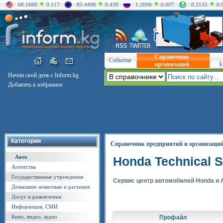
68.1688
0.117
85.4496
0.439
1.2096
0.007
0.2135
0.
Справочник
События
организаций
Б
Начни свой день с Inform.kg
Добавить в избранное
Категории
Справочник предприятий и организаци
Авто
Honda Technical S
Агентства
Государственные учреждения
Сервис центр автомобилей Honda и 
Домашние животные и растения
Досуг и развлечения
Информация, СМИ
Кино, видео, аудио
Профайл