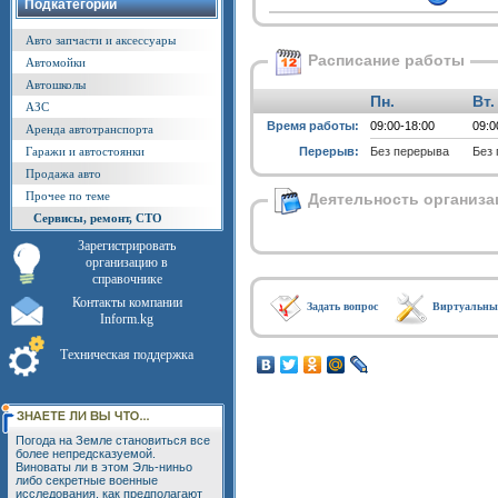
Подкатегории
Авто запчасти и аксессуары
Расписание работы
Автомойки
Автошколы
Пн.
Вт.
АЗС
Время работы:
09:00-18:00
09:0
Аренда автотранспорта
Гаражи и автостоянки
Перерыв:
Без перерыва
Без
Продажа авто
Прочее по теме
Деятельность организа
Сервисы, ремонт, СТО
Зарегистрировать
организацию в
справочнике
Контакты компании
Задать вопрос
Виртуальны
Inform.kg
Техническая поддержка
Погода на Земле становиться все
более непредсказуемой.
Виноваты ли в этом Эль-ниньо
либо секретные военные
исследования, как предполагают