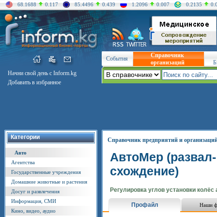
68.1688
0.117
85.4496
0.439
1.2096
0.007
0.2135
0.
Справочник
События
организаций
Б
Начни свой день с Inform.kg
Добавить в избранное
Категории
Справочник предприятий и организаци
Авто
АвтоМер (развал-
Агентства
схождение)
Государственные учреждения
Домашние животные и растения
Регулировка углов установки колёс
Досуг и развлечения
Информация, СМИ
Профайл
Наши ф
Кино, видео, аудио