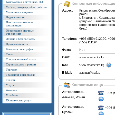
Компьютеры, оргтехника, ПО
Контактная информаци
Мебель, интерьер, обустройство
Адрес:
Кыргызстан, Октябрьск
Медицина и здоровье
район
Недвижимость
г. Бишкек, ул. Каралаева
(рядом с Шашлычной №
Неправительственные
(пересекает Набережн
организации
6мкр)
Образование, научные
учреждения
Телефон:
+996 (559) 912120; +996
Охрана и безопасность
(555) 111194;
Промышленность
Реклама и полиграфия
Факс:
Нет
Связь
Сайт:
www.avtomer.ics.kg
Спорт и активный отдых
Строительство и ремонт
ICS:
www.avtomer.ics.kg
Торговля
E-Mail:
avtomer@mail.ru
Транспорт и перевозки
Туризм
Контактные лица
Услуги
Финансы
Автослессарь
+996 (
Хозяйства
Алексей, Роман
Юридические услуги
Автослессарь
+996 (
Руслан