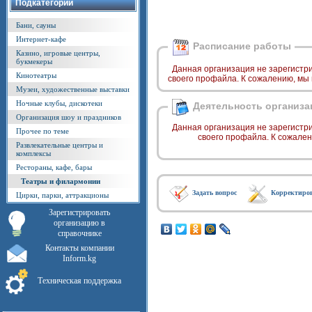
Подкатегории
Бани, сауны
Интернет-кафе
Расписание работы
Казино, игровые центры,
букмекеры
Данная организация не зарегистр
Кинотеатры
своего профайла. К сожалению, мы
Музеи, художественные выставки
Ночные клубы, дискотеки
Деятельность организа
Организация шоу и праздников
Данная организация не зарегистр
Прочее по теме
своего профайла. К сожале
Развлекательные центры и
комплексы
Рестораны, кафе, бары
Театры и филармонии
Задать вопрос
Корректиро
Цирки, парки, аттракционы
Зарегистрировать
организацию в
справочнике
Контакты компании
Inform.kg
Техническая поддержка