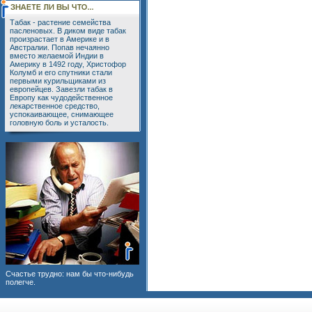
Табак - растение семейства
пасленовых. В диком виде табак
произрастает в Америке и в
Австралии. Попав нечаянно
вместо желаемой Индии в
Америку в 1492 году, Христофор
Колумб и его спутники стали
первыми курильщиками из
европейцев. Завезли табак в
Европу как чудодейственное
лекарственное средство,
успокаивающее, снимающее
головную боль и усталость.
Счастье трудно: нам бы что-нибудь
полегче.