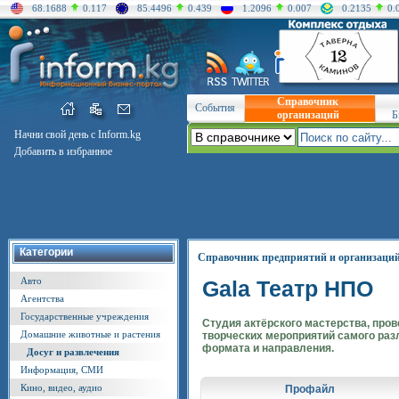
68.1688
0.117
85.4496
0.439
1.2096
0.007
0.2135
0.
Справочник
События
организаций
Б
Начни свой день с Inform.kg
Добавить в избранное
Категории
Справочник предприятий и организаци
Авто
Gala Театр НПО
Агентства
Государственные учреждения
Студия актёрского мастерства, про
Домашние животные и растения
творческих мероприятий самого раз
формата и направления.
Досуг и развлечения
Информация, СМИ
Кино, видео, аудио
Профайл