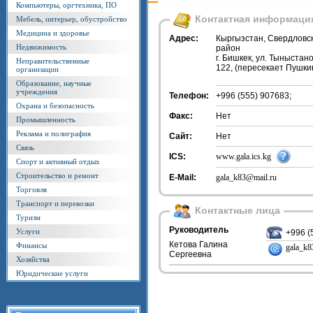
Компьютеры, оргтехника, ПО
Контактная информаци
Мебель, интерьер, обустройство
Медицина и здоровье
Адрес:
Кыргызстан, Свердловс
Недвижимость
район
г. Бишкек, ул. Тыныстано
Неправительственные
122, (пересекает Пушки
организации
Образование, научные
учреждения
Телефон:
+996 (555) 907683;
Охрана и безопасность
Факс:
Нет
Промышленность
Реклама и полиграфия
Сайт:
Нет
Связь
ICS:
www.gala.ics.kg
Спорт и активный отдых
Строительство и ремонт
E-Mail:
gala_k83@mail.ru
Торговля
Транспорт и перевозки
Контактные лица
Туризм
Руководитель
Услуги
+996 (
Кетова Галина
Финансы
gala_k8
Сергеевна
Хозяйства
Юридические услуги