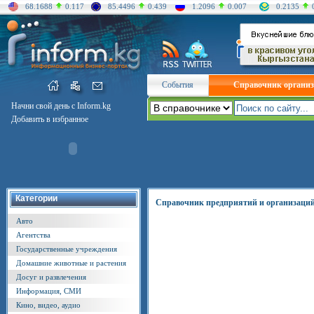
68.1688
0.117
85.4496
0.439
1.2096
0.007
0.2135
События
Справочник органи
Начни свой день с Inform.kg
Добавить в избранное
Категории
Справочник предприятий и организаци
Авто
Агентства
Государственные учреждения
Домашние животные и растения
Досуг и развлечения
Информация, СМИ
Кино, видео, аудио