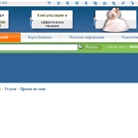
0.002
заций
Карта Бишкека
Полезная информация
Развлечен
Сейчас ищут:
MARI
й
>
Услуги
>
Прочее по теме
: