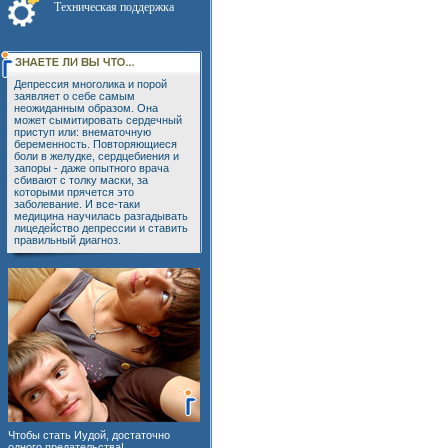
Техническая поддержка
Депрессия многолика и порой
заявляет о себе самым
неожиданным образом. Она
может сымитировать сердечный
приступ или: внематочную
беременность. Повторяющиеся
боли в желудке, сердцебиения и
запоры - даже опытного врача
сбивают с толку маски, за
которыми прячется это
заболевание. И все-таки
медицина научилась разгадывать
лицедейство депрессии и ставить
правильный диагноз.
Чтобы стать Иудой, достаточно
одного предательства!